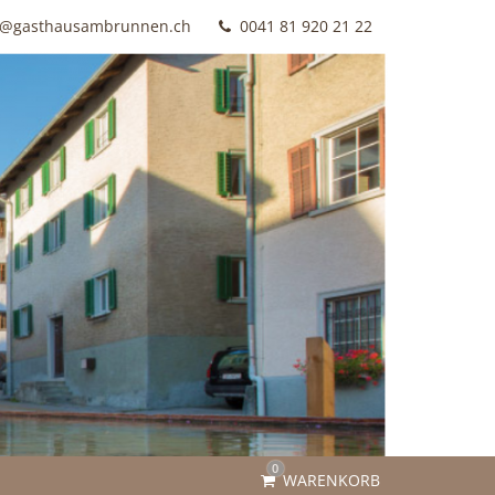
o@gasthausambrunnen.ch
0041 81 920 21 22
0
WARENKORB