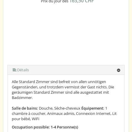
163,50 CHF
Prix du jour dès
Détails
Alle Standard Zimmer sind befreit von allen unnötigen
Gegenständen, und trotzdem vermisst der Gast nichts. Die
geräumigen Standard Zimmer sind alle ausgestattet mit
Badzimmer.
Salle de bains:
Douche, Sèche-cheveux
Équipement:
1
chambre à coucher, Animaux admis, Connexion Internet, Lit
pour bébé, WiFi
Occupation possible: 1-4 Personne(s)