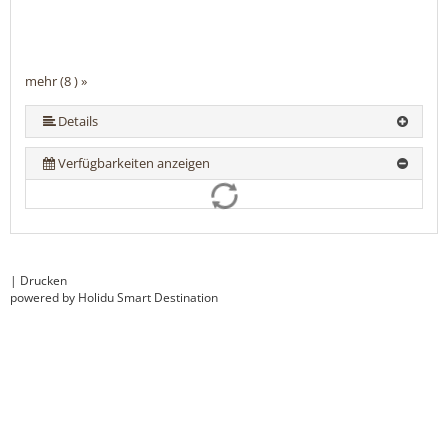
mehr (8 ) »
mehr (8 ) »
mehr (8 ) »
mehr (8 ) »
mehr (8 ) »
Details
Verfügbarkeiten anzeigen
|
Drucken
powered by Holidu Smart Destination