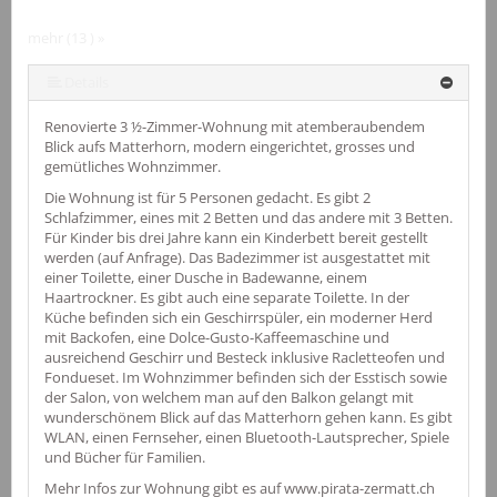
mehr (13 ) »
mehr (13 ) »
mehr (13 ) »
mehr (13 ) »
mehr (13 ) »
mehr (13 ) »
mehr (13 ) »
mehr (13 ) »
mehr (13 ) »
mehr (13 ) »
Details
Renovierte 3 ½-Zimmer-Wohnung mit atemberaubendem
Blick aufs Matterhorn, modern eingerichtet, grosses und
gemütliches Wohnzimmer.
Die Wohnung ist für 5 Personen gedacht. Es gibt 2
Schlafzimmer, eines mit 2 Betten und das andere mit 3 Betten.
Für Kinder bis drei Jahre kann ein Kinderbett bereit gestellt
werden (auf Anfrage). Das Badezimmer ist ausgestattet mit
einer Toilette, einer Dusche in Badewanne, einem
Haartrockner. Es gibt auch eine separate Toilette. In der
Küche befinden sich ein Geschirrspüler, ein moderner Herd
mit Backofen, eine Dolce-Gusto-Kaffeemaschine und
ausreichend Geschirr und Besteck inklusive Racletteofen und
Fondueset. Im Wohnzimmer befinden sich der Esstisch sowie
der Salon, von welchem man auf den Balkon gelangt mit
wunderschönem Blick auf das Matterhorn gehen kann. Es gibt
WLAN, einen Fernseher, einen Bluetooth-Lautsprecher, Spiele
und Bücher für Familien.
Mehr Infos zur Wohnung gibt es auf www.pirata-zermatt.ch