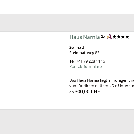
Haus Narnia
2x
Zermatt
Steinmattweg 83
Tel.
+41 79 228 14 16
Kontaktformular »
Das Haus Narnia liegt im ruhigen u
vom Dorfkern entfernt. Die Unterkunf
300,00 CHF
ab