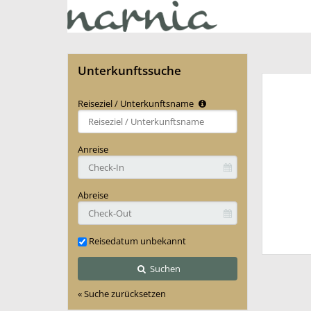
Unterkunftssuche
Reiseziel / Unterkunftsname
Type 2 or
more
characters
Anreise
for
results.
Abreise
Reisedatum unbekannt
Suchen
« Suche zurücksetzen