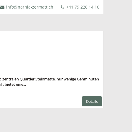
info@narnia-zermatt.ch
+41 79 228 14 16
nd zentralen Quartier Steinmatte, nur wenige Gehminuten
t bietet eine...
Details