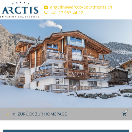
angelina@arctis-apartments.ch
+41 27 967 44 22
0
ZURÜCK ZUR HOMEPAGE