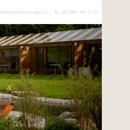
fo@hotelschlossragaz.ch
+41 (0)81 303 77 77