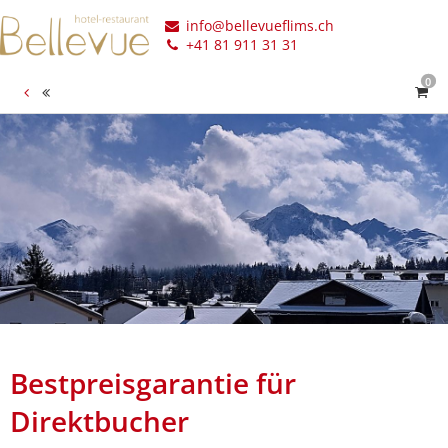
info@bellevueflims.ch
+41 81 911 31 31
0
Bestpreisgarantie für
Direktbucher