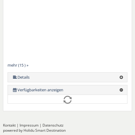
mehr (15 ) »
mehr (15 ) »
mehr (15 ) »
mehr (15 ) »
mehr (15 ) »
mehr (15 ) »
mehr (15 ) »
mehr (15 ) »
mehr (15 ) »
mehr (15 ) »
mehr (15 ) »
mehr (15 ) »
Details
Verfügbarkeiten anzeigen
Kontakt
|
Impressum
|
Datenschutz
powered by Holidu Smart Destination