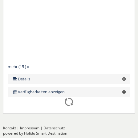
mehr (15 ) »
mehr (15 ) »
mehr (15 ) »
mehr (15 ) »
mehr (15 ) »
mehr (15 ) »
mehr (15 ) »
mehr (15 ) »
mehr (15 ) »
mehr (15 ) »
mehr (15 ) »
mehr (15 ) »
Details
Verfügbarkeiten anzeigen
Kontakt
|
Impressum
|
Datenschutz
powered by Holidu Smart Destination