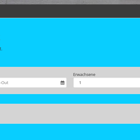
k
t.
Erwachsene