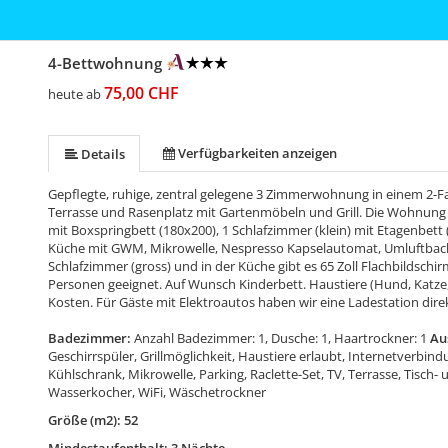
4-Bettwohnung
75,00 CHF
heute ab
Verfügbarkeiten anzeigen
Details
Gepflegte, ruhige, zentral gelegene 3 Zimmerwohnung in einem 2-Fa
Terrasse und Rasenplatz mit Gartenmöbeln und Grill. Die Wohnung l
mit Boxspringbett (180x200), 1 Schlafzimmer (klein) mit Etagenbet
Küche mit GWM, Mikrowelle, Nespresso Kapselautomat, Umluftback
Schlafzimmer (gross) und in der Küche gibt es 65 Zoll Flachbildschi
Personen geeignet. Auf Wunsch Kinderbett. Haustiere (Hund, Katze,
Kosten. Für Gäste mit Elektroautos haben wir eine Ladestation direk
Badezimmer:
Anzahl Badezimmer: 1, Dusche: 1, Haartrockner: 1
Aus
Geschirrspüler, Grillmöglichkeit, Haustiere erlaubt, Internetverbin
Kühlschrank, Mikrowelle, Parking, Raclette-Set, TV, Terrasse, Tisch
Wasserkocher, WiFi, Wäschetrockner
Größe (m2): 52