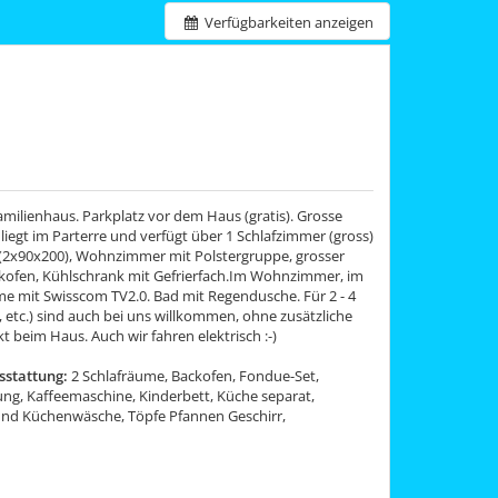
Verfügbarkeiten anzeigen
milienhaus. Parkplatz vor dem Haus (gratis). Grosse
iegt im Parterre und verfügt über 1 Schlafzimmer (gross)
t (2x90x200), Wohnzimmer mit Polstergruppe, grosser
ofen, Kühlschrank mit Gefrierfach.Im Wohnzimmer, im
rme mit Swisscom TV2.0. Bad mit Regendusche. Für 2 - 4
 etc.) sind auch bei uns willkommen, ohne zusätzliche
t beim Haus. Auch wir fahren elektrisch :-)
stattung:
2 Schlafräume, Backofen, Fondue-Set,
dung, Kaffeemaschine, Kinderbett, Küche separat,
- und Küchenwäsche, Töpfe Pfannen Geschirr,