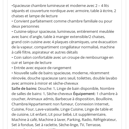
•Spacieuse chambre lumineuse et moderne avec 2 – 4 lits
séparés et couverture nordique avec armoire, table à écrire, 2
chaises et lampe de lecture
• Convient parfaitement comme chambre familiale ou pour
deux personnes
• Cuisine-séjour spacieuse, lumineuse, entièrement meublée
avec banc d'angle, table à manger extensible/2 chaises,
grand coin cuisine avec 4 plaques céramiques, une évacuation
de la vapeur, compartiment congélateur normalisé, machine
à café filtre, aspirateur et autres détails
• Coin salon confortable avec un croupe de rembourrage en
cuir et lampe de lecture
• Entrée avec espace de rangement
• Nouvelle salle de bains spacieuse, moderne, récemment
rénovée, douche spacieuse sans seuil, toilettes, double lavabo
avec armoire à miroir et sèche-cheveux
Salle de bains:
Douche: 1, Linge de bain disponible, Nombre
de salles de bains: 1, Sèche-cheveux
Équipement:
1 chambre à
coucher, Animaux admis, Barbecue à disposition, Bouilloire,
Chambre/Appartement non fumeur, Connexion Internet,
Cuisine, Four, Lave-vaisselle, Linge Cuisine, Linge de table et
de cuisine, Lit enfant, Lit pour bébé, Lit supplémentaire,
Machine à café, Machine à laver, Parking, Radio, Réfrigérateur,
Set à fondue, Set à raclette, Sèche-linge, TV, Terrasse,