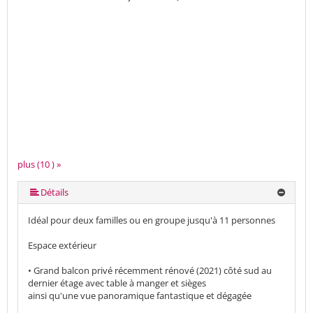
plus (10 ) »
plus (10 ) »
plus (10 ) »
plus (10 ) »
plus (10 ) »
plus (10 ) »
plus (10 ) »
Détails
Idéal pour deux familles ou en groupe jusqu'à 11 personnes
Espace extérieur
• Grand balcon privé récemment rénové (2021) côté sud au
dernier étage avec table à manger et sièges
ainsi qu'une vue panoramique fantastique et dégagée