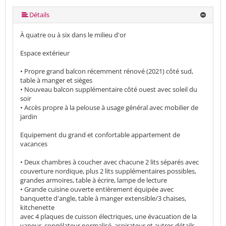
plus (7 ) »
plus (7 ) »
plus (7 ) »
Détails
À quatre ou à six dans le milieu d'or
Espace extérieur
• Propre grand balcon récemment rénové (2021) côté sud,
table à manger et sièges
• Nouveau balcon supplémentaire côté ouest avec soleil du
soir
• Accès propre à la pelouse à usage général avec mobilier de
jardin
Equipement du grand et confortable appartement de
vacances
• Deux chambres à coucher avec chacune 2 lits séparés avec
couverture nordique, plus 2 lits supplémentaires possibles,
grandes armoires, table à écrire, lampe de lecture
• Grande cuisine ouverte entièrement équipée avec
banquette d'angle, table à manger extensible/3 chaises,
kitchenette
avec 4 plaques de cuisson électriques, une évacuation de la
vapeur, congélateur normalisé, aspirateur et autres détails