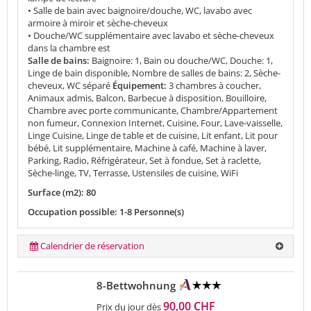
• Salle de bain avec baignoire/douche, WC, lavabo avec
armoire à miroir et sèche-cheveux
• Douche/WC supplémentaire avec lavabo et sèche-cheveux
dans la chambre est
Salle de bains:
Baignoire: 1, Bain ou douche/WC, Douche: 1,
Linge de bain disponible, Nombre de salles de bains: 2, Sèche-
cheveux, WC séparé
Équipement:
3 chambres à coucher,
Animaux admis, Balcon, Barbecue à disposition, Bouilloire,
Chambre avec porte communicante, Chambre/Appartement
non fumeur, Connexion Internet, Cuisine, Four, Lave-vaisselle,
Linge Cuisine, Linge de table et de cuisine, Lit enfant, Lit pour
bébé, Lit supplémentaire, Machine à café, Machine à laver,
Parking, Radio, Réfrigérateur, Set à fondue, Set à raclette,
Sèche-linge, TV, Terrasse, Ustensiles de cuisine, WiFi
Surface (m2): 80
Occupation possible: 1-8 Personne(s)
Calendrier de réservation
8-Bettwohnung
90,00 CHF
Prix du jour dès