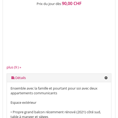
90,00 CHF
Prix du jour dès
plus (9 ) »
plus (9 ) »
plus (9 ) »
plus (9 ) »
plus (9 ) »
plus (9 ) »
Détails
Ensemble avec la famille et pourtant pour soi avec deux
appartements communicants
Espace extérieur
• Propre grand balcon récemment rénové (2021) côté sud,
table à manger et sièges