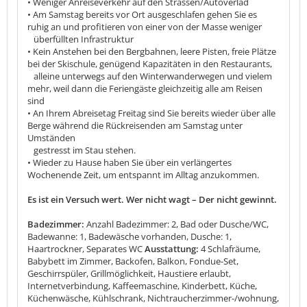
• Weniger Anreiseverkehr auf den Strassen/Autoverlad
• Am Samstag bereits vor Ort ausgeschlafen gehen Sie es
ruhig an und profitieren von einer von der Masse weniger
überfüllten Infrastruktur
• Kein Anstehen bei den Bergbahnen, leere Pisten, freie Plätze
bei der Skischule, genügend Kapazitäten in den Restaurants,
alleine unterwegs auf den Winterwanderwegen und vielem
mehr, weil dann die Feriengäste gleichzeitig alle am Reisen
sind
• An Ihrem Abreisetag Freitag sind Sie bereits wieder über alle
Berge während die Rückreisenden am Samstag unter
Umständen
gestresst im Stau stehen.
• Wieder zu Hause haben Sie über ein verlängertes
Wochenende Zeit, um entspannt im Alltag anzukommen.
Es ist ein Versuch wert. Wer nicht wagt – Der nicht gewinnt.
Badezimmer:
Anzahl Badezimmer: 2, Bad oder Dusche/WC,
Badewanne: 1, Badewäsche vorhanden, Dusche: 1,
Haartrockner, Separates WC
Ausstattung:
4 Schlafräume,
Babybett im Zimmer, Backofen, Balkon, Fondue-Set,
Geschirrspüler, Grillmöglichkeit, Haustiere erlaubt,
Internetverbindung, Kaffeemaschine, Kinderbett, Küche,
Küchenwäsche, Kühlschrank, Nichtraucherzimmer-/wohnung,