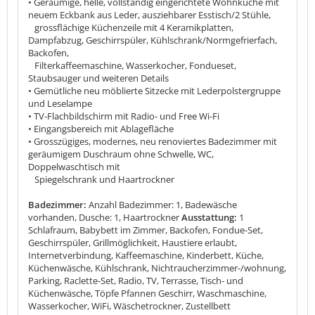
• Geräumige, helle, vollständig eingerichtete Wohnküche mit
neuem Eckbank aus Leder, ausziehbarer Esstisch/2 Stühle,
grossflächige Küchenzeile mit 4 Keramikplatten,
Dampfabzug, Geschirrspüler, Kühlschrank/Normgefrierfach,
Backofen,
Filterkaffeemaschine, Wasserkocher, Fondueset,
Staubsauger und weiteren Details
• Gemütliche neu möblierte Sitzecke mit Lederpolstergruppe
und Leselampe
• TV-Flachbildschirm mit Radio- und Free Wi-Fi
• Eingangsbereich mit Ablagefläche
• Grosszügiges, modernes, neu renoviertes Badezimmer mit
geräumigem Duschraum ohne Schwelle, WC,
Doppelwaschtisch mit
Spiegelschrank und Haartrockner
Badezimmer:
Anzahl Badezimmer: 1, Badewäsche
vorhanden, Dusche: 1, Haartrockner
Ausstattung:
1
Schlafraum, Babybett im Zimmer, Backofen, Fondue-Set,
Geschirrspüler, Grillmöglichkeit, Haustiere erlaubt,
Internetverbindung, Kaffeemaschine, Kinderbett, Küche,
Küchenwäsche, Kühlschrank, Nichtraucherzimmer-/wohnung,
Parking, Raclette-Set, Radio, TV, Terrasse, Tisch- und
Küchenwäsche, Töpfe Pfannen Geschirr, Waschmaschine,
Wasserkocher, WiFi, Wäschetrockner, Zustellbett