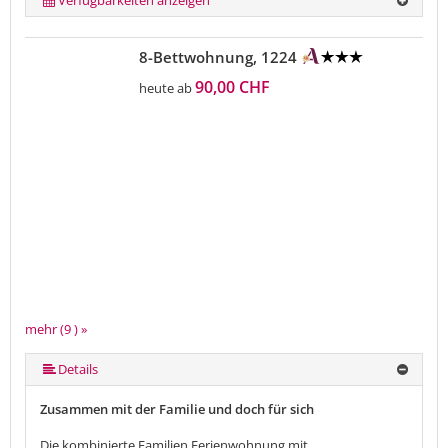
8-Bettwohnung, 1224
90,00 CHF
heute ab
mehr (9 ) »
mehr (9 ) »
mehr (9 ) »
mehr (9 ) »
mehr (9 ) »
mehr (9 ) »
Details
Zusammen mit der Familie und doch für sich
Die kombinierte Familien Ferienwohnung mit