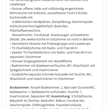
Leselampe
• Grosse, offene, helle und vollständig eingerichtete
Wohnküche mit Eckbank, ausziehbarer Tisch/3 Stühle,
Küchenzeile mit
4 elektrischen Herdplatten, Dampfabzug, Geschirrspüler,
Kühlschrank/Normgefrierfach, Backofen,
Filterkaffeemaschine,
Wasserkocher, Fondueset, Staubsauger und weiteren
Details. Die zweite Küche im Ostzimmer ist nicht in Betrieb
• Gemütliche Sitzecke mit Polstergruppe und Leselampe
• TV-Flachbildschirme mit Radio- und Free Wi-Fi
• Zweiter TV-Flachbildschirm mit Radio- und Free-Wi-Fi im
separaten Ostzimmer
• Grosser Eingangsbereich mit Abstellfläche
• Badezimmer mit Badewanne/Dusche, WC, Waschtisch mit
Spiegelschrank und Haartrockner
• Zusätzliche separate schmale Nasszelle mit Dusche, WC,
Waschtisch und Haartrockner im Ostzimmer
Badezimmer:
Anzahl Badezimmer: 2, Bad oder Dusche/WC,
Badewanne: 1, Badewäsche vorhanden, Dusche: 1,
Haartrockner, Separates WC
Ausstattung:
3 Schlafräume,
Babybett im Zimmer, Backofen, Balkon, Fondue-Set,
Geschirrspüler, Grillmöglichkeit, Haustiere erlaubt,