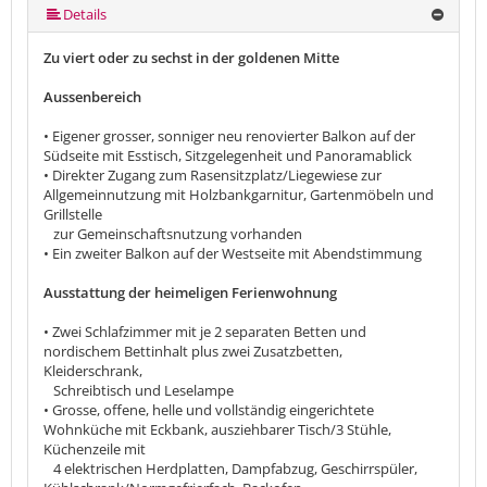
mehr (7 ) »
mehr (7 ) »
mehr (7 ) »
Details
Zu viert oder zu sechst in der goldenen Mitte
Aussenbereich
• Eigener grosser, sonniger neu renovierter Balkon auf der
Südseite mit Esstisch, Sitzgelegenheit und Panoramablick
• Direkter Zugang zum Rasensitzplatz/Liegewiese zur
Allgemeinnutzung mit Holzbankgarnitur, Gartenmöbeln und
Grillstelle
zur Gemeinschaftsnutzung vorhanden
• Ein zweiter Balkon auf der Westseite mit Abendstimmung
Ausstattung der heimeligen Ferienwohnung
• Zwei Schlafzimmer mit je 2 separaten Betten und
nordischem Bettinhalt plus zwei Zusatzbetten,
Kleiderschrank,
Schreibtisch und Leselampe
• Grosse, offene, helle und vollständig eingerichtete
Wohnküche mit Eckbank, ausziehbarer Tisch/3 Stühle,
Küchenzeile mit
4 elektrischen Herdplatten, Dampfabzug, Geschirrspüler,