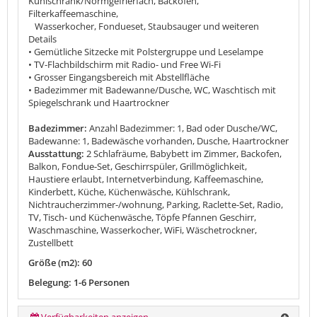
Kühlschrank/Normgefrierfach, Backofen,
Filterkaffeemaschine,
Wasserkocher, Fondueset, Staubsauger und weiteren
Details
• Gemütliche Sitzecke mit Polstergruppe und Leselampe
• TV-Flachbildschirm mit Radio- und Free Wi-Fi
• Grosser Eingangsbereich mit Abstellfläche
• Badezimmer mit Badewanne/Dusche, WC, Waschtisch mit
Spiegelschrank und Haartrockner
Badezimmer:
Anzahl Badezimmer: 1, Bad oder Dusche/WC,
Badewanne: 1, Badewäsche vorhanden, Dusche, Haartrockner
Ausstattung:
2 Schlafräume, Babybett im Zimmer, Backofen,
Balkon, Fondue-Set, Geschirrspüler, Grillmöglichkeit,
Haustiere erlaubt, Internetverbindung, Kaffeemaschine,
Kinderbett, Küche, Küchenwäsche, Kühlschrank,
Nichtraucherzimmer-/wohnung, Parking, Raclette-Set, Radio,
TV, Tisch- und Küchenwäsche, Töpfe Pfannen Geschirr,
Waschmaschine, Wasserkocher, WiFi, Wäschetrockner,
Zustellbett
Größe (m2): 60
Belegung: 1-6 Personen
Verfügbarkeiten anzeigen