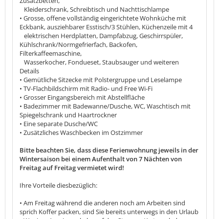
Zusatzbetten,
Kleiderschrank, Schreibtisch und Nachttischlampe
• Grosse, offene vollständig eingerichtete Wohnküche mit
Eckbank, ausziehbarer Esstisch/3 Stühlen, Küchenzeile mit 4
elektrischen Herdplatten, Dampfabzug, Geschirrspüler,
Kühlschrank/Normgefrierfach, Backofen,
Filterkaffeemaschine,
Wasserkocher, Fondueset, Staubsauger und weiteren
Details
• Gemütliche Sitzecke mit Polstergruppe und Leselampe
• TV-Flachbildschirm mit Radio- und Free Wi-Fi
• Grosser Eingangsbereich mit Abstellfläche
• Badezimmer mit Badewanne/Dusche, WC, Waschtisch mit
Spiegelschrank und Haartrockner
• Eine separate Dusche/WC
• Zusätzliches Waschbecken im Ostzimmer
Bitte beachten Sie, dass diese Ferienwohnung jeweils in der
Wintersaison bei einem Aufenthalt von 7 Nächten von
Freitag auf Freitag vermietet wird!
Ihre Vorteile diesbezüglich:
• Am Freitag während die anderen noch am Arbeiten sind
sprich Koffer packen, sind Sie bereits unterwegs in den Urlaub