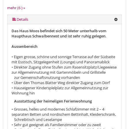
mehr (6 ) »
mehr (6 ) »
mehr (6 ) »
Details
Das Haus Moos befindet sich 50 Meter unterhalb vom
Haupthaus Schwalbennest und ist sehr ruhig gelegen.
Aussenbereich
• Eigen grosse, schöne und sonnige Terrasse auf der Südseite
mit Esstisch, Sitzgelegenheit (Lounge) und Panoramablick
• Direkter Zugang ohne Stufen zum Rasensitzplatz/Liegewiese
zur Allgemeinnutzung mit Gartenmöbeln und Grillstelle
zur Gemeinschaftsnutzung vorhanden
• Über den Thomas Blatter Weg direkter Zugang zum Dorf
• Hauseigener Kinderspielplatz zur Allgemeinnutzung zur
Wohnung hin
Ausstattung der heimeligen Ferienwohnung
• Grosses, helles und modernes Schlafzimmer mit 2 – 4
separaten Betten und nordischem Bettinhalt, Kleiderschrank,
Schreibtisch und Leselampe
• Sehr gut geeignet als Familienzimmer oder zu zweit