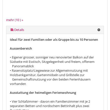
mehr (10 ) »
mehr (10 ) »
mehr (10 ) »
mehr (10 ) »
mehr (10 ) »
mehr (10 ) »
mehr (10 ) »
Details
Ideal für zwei Familien oder als Gruppe bis zu 10 Personen
Aussenbereich
• Eigener grosser, sonniger neu renovierter Balkon auf der
Südseite mit Esstisch, Sitzgelegenheit und freiem, offenem
Panoramablick
• Rasensitzplatz/Liegewiese zur Allgemeinnutzung mit
Holzbankgarnitur, Gartenmöbeln und Grillstelle zur
Gemeinschaftsnutzung vor den beiden Ferienhäusern
vorhanden
Ausstattung der heimeligen Ferienwohnung
• Vier Schlafzimmer - davon ein Familienzimmer mit je 2
separaten Betten und nordischem Bettinhalt plus zwei