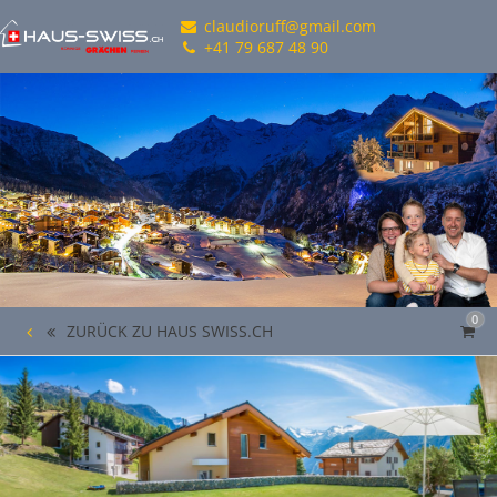
claudioruff@gmail.com
+41 79 687 48 90
0
ZURÜCK ZU HAUS SWISS.CH