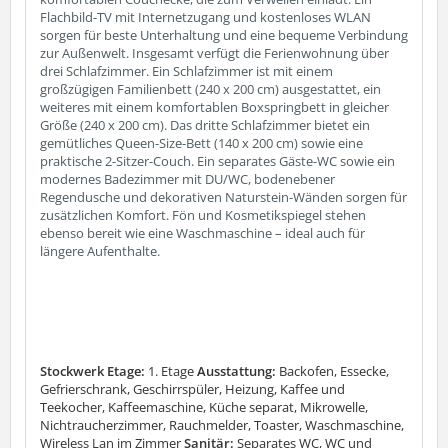
Flachbild-TV mit Internetzugang und kostenloses WLAN
sorgen für beste Unterhaltung und eine bequeme Verbindung
zur Außenwelt.
Insgesamt verfügt die Ferienwohnung über
drei Schlafzimmer. Ein Schlafzimmer ist mit einem
großzügigen Familienbett (240 x 200 cm) ausgestattet, ein
weiteres mit einem komfortablen Boxspringbett in gleicher
Größe (240 x 200 cm). Das dritte Schlafzimmer bietet ein
gemütliches Queen-Size-Bett (140 x 200 cm) sowie eine
praktische 2-Sitzer-Couch.
Ein separates Gäste-WC sowie ein
modernes Badezimmer mit DU/WC, bodenebener
Regendusche und dekorativen Naturstein-Wänden sorgen für
zusätzlichen Komfort. Fön und Kosmetikspiegel stehen
ebenso bereit wie eine Waschmaschine – ideal auch für
längere Aufenthalte.
Stockwerk Etage:
1. Etage
Ausstattung:
Backofen, Essecke,
Gefrierschrank, Geschirrspüler, Heizung, Kaffee und
Teekocher, Kaffeemaschine, Küche separat, Mikrowelle,
Nichtraucherzimmer, Rauchmelder, Toaster, Waschmaschine,
Wireless Lan im Zimmer
Sanitär:
Separates WC, WC und