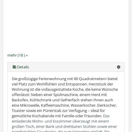
mehr (18 ) »
mehr (18 ) »
mehr (18 ) »
mehr (18 ) »
mehr (18 ) »
mehr (18 ) »
mehr (18 ) »
mehr (18 ) »
mehr (18 ) »
mehr (18 ) »
mehr (18 ) »
mehr (18 ) »
mehr (18 ) »
mehr (18 ) »
mehr (18 ) »
Details
Die großzügige Ferienwohnung mit 80 Quadratmetern bietet
viel Platz zum Wohlfühlen und Entspannen. Herzstück der
Wohnung ist die vollausgestattete Küche, die keine Wünsche
offenlässt: Neben einer Spülmaschine, einem Herd mit
Backofen, Kühlschrank und Gefrierfach stehen Ihnen auch
eine Mikrowelle, Kaffeemaschine, Wasserkocher, Eierkocher,
Toaster sowie ein Pürierstab zur Verfügung – ideal für
gemütliche Kochabende mit Familie oder Freunden.
Das
einladende Wohn- und Esszimmer überzeugt mit einem
großen Tisch, einer Bank und drehbaren Stühlen sowie einer
komfortablen Couchecke, die zum Verweilen einlädt. Ein