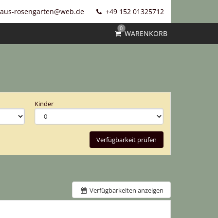
haus-rosengarten@web.de
+49 152 01325712‬
0
WARENKORB
Kinder
Verfügbarkeit prüfen
Verfügbarkeiten anzeigen