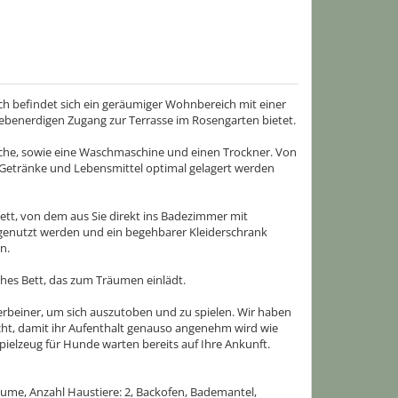
ch befindet sich ein geräumiger Wohnbereich mit einer
benerdigen Zugang zur Terrasse im Rosengarten bietet.
sche, sowie eine Waschmaschine und einen Trockner. Von
 Getränke und Lebensmittel optimal gelagert werden
ett, von dem aus Sie direkt ins Badezimmer mit
enutzt werden und ein begehbarer Kleiderschrank
n.
ches Bett, das zum Träumen einlädt.
erbeiner, um sich auszutoben und zu spielen. Wir haben
cht, damit ihr Aufenthalt genauso angenehm wird wie
pielzeug für Hunde warten bereits auf Ihre Ankunft.
äume, Anzahl Haustiere: 2, Backofen, Bademantel,