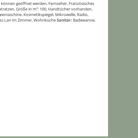
 können geöffnet werden, Fernseher, Französisches
atratzen, Größe in m²: 100, Handtücher vorhanden,
feemaschine, Kosmetikspiegel, Mikrowelle, Radio,
less Lan im Zimmer, Wohnküche
Sanitär:
Badewanne,
1