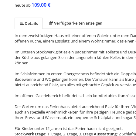
109,00 €
heute ab
Verfügbarkeiten anzeigen
Details
In dem zweistöckigen Haus mit einer offenen Galerie unter dem Da
offenen Küche, einem Essplatz und einem Wohnzimmer, das einen e
Im unteren Stockwerk gibt es ein Badezimmer mit Toilette und Du
der Küche aus gelangen Sie in den angenehm kühlen Keller, in dem
können.
Im Schlafzimmer im ersten Obergeschoss befindet sich ein Doppelb
Badewanne und WC gelangen können. Der Vorraum kann als Büro g
bietet ausreichend Platz, um alles mitgebrachte Gepäck zu verstaue
Im offenen Galeriebereich befindet sich ein komfortables französis
Der Garten um das Ferienhaus bietet ausreichend Platz für Ihren Vi
auch an spezielle Annehmlichkeiten für Ihre pelzigen Freunde geda
Ihrer. Fress- und Wassernapf, ein bequemer Schlafplatz und sogar S
Für Kinder unter 12 Jahren ist das Ferienhaus nicht geeignet.
Stockwerk Etage:
1. Etage, 2. Etage, 3. Etage
Ausstattung:
2 Schlafr