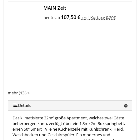
MAIN Zeit
107,50 €
heute ab
zzgl. Kurtaxe 0,20€
mehr (13 ) »
mehr (13 ) »
mehr (13 ) »
mehr (13 ) »
mehr (13 ) »
mehr (13 ) »
mehr (13 ) »
mehr (13 ) »
mehr (13 ) »
mehr (13 ) »
Details
Das klimatisierte 32m² große Apartment, welches zwei Gäste
beherbergen kann, verfügt über ein 1,8mx2m Boxspringbett,
einen 50" Smart TV, eine Küchenzeile mit Kühlschrank, Herd,
Waschbecken und Geschirrspüler. Ein modernes und