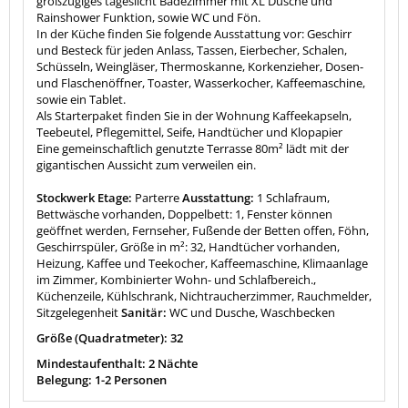
großzügiges tageslicht Badezimmer mit XL Dusche und
Rainshower Funktion, sowie WC und Fön.
In der Küche finden Sie folgende Ausstattung vor: Geschirr
und Besteck für jeden Anlass, Tassen, Eierbecher, Schalen,
Schüsseln, Weingläser, Thermoskanne, Korkenzieher, Dosen-
und Flaschenöffner, Toaster, Wasserkocher, Kaffeemaschine,
sowie ein Tablet.
Als Starterpaket finden Sie in der Wohnung Kaffeekapseln,
Teebeutel, Pflegemittel, Seife, Handtücher und Klopapier
Eine gemeinschaftlich genutzte Terrasse 80m² lädt mit der
gigantischen Aussicht zum verweilen ein.
Stockwerk Etage:
Parterre
Ausstattung:
1 Schlafraum,
Bettwäsche vorhanden, Doppelbett: 1, Fenster können
geöffnet werden, Fernseher, Fußende der Betten offen, Föhn,
Geschirrspüler, Größe in m²: 32, Handtücher vorhanden,
Heizung, Kaffee und Teekocher, Kaffeemaschine, Klimaanlage
im Zimmer, Kombinierter Wohn- und Schlafbereich.,
Küchenzeile, Kühlschrank, Nichtraucherzimmer, Rauchmelder,
Sitzgelegenheit
Sanitär:
WC und Dusche, Waschbecken
Größe (Quadratmeter): 32
Mindestaufenthalt: 2 Nächte
Belegung: 1-2 Personen