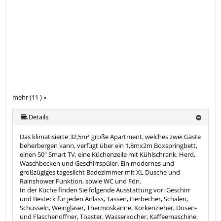
mehr (11 ) »
mehr (11 ) »
mehr (11 ) »
mehr (11 ) »
mehr (11 ) »
mehr (11 ) »
mehr (11 ) »
mehr (11 ) »
Details
Das klimatisierte 32,5m² große Apartment, welches zwei Gäste
beherbergen kann, verfügt über ein 1,8mx2m Boxspringbett,
einen 50" Smart TV, eine Küchenzeile mit Kühlschrank, Herd,
Waschbecken und Geschirrspüler. Ein modernes und
großzügiges tageslicht Badezimmer mit XL Dusche und
Rainshower Funktion, sowie WC und Fön.
In der Küche finden Sie folgende Ausstattung vor: Geschirr
und Besteck für jeden Anlass, Tassen, Eierbecher, Schalen,
Schüsseln, Weingläser, Thermoskanne, Korkenzieher, Dosen-
und Flaschenöffner, Toaster, Wasserkocher, Kaffeemaschine,