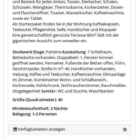
und Besteck für jeden Anlass, Tassen, Eierbecher, Schalen,
Schüsseln, Weingläser, Thermoskanne, Korkenzieher, Dosen-
und Flaschenöffner, Toaster, Wasserkocher, Kaffeemaschine,
sowie ein Tablet.
Als Starterpaket finden Sie in der Wohnung Kaffeekapseln,
Teebeutel, Pflegemittel, Seife, Handtücher und Klopapier
Eine gemeinschaftlich genutzte Terrasse 80m² lädt mit der
gigantischen Aussicht zum verweilen ein.
Stockwerk Etage:
Parterre
Ausstattung:
1 Schlafraum,
Bettwäsche vorhanden, Doppelbett: 1, Fenster können
geöffnet werden, Fernseher, Fußende der Betten offen, Föhn,
Geschirrspüler, Größe in m²: 40, Handtücher vorhanden,
Heizung, Kaffee und Teekocher, Kaffeemaschine, Klimaanlage
im Zimmer, Kombinierter Wohn- und Schlafbereich.,
Küchenzeile, Kühlschrank, Nichtraucherzimmer, Rauchmelder,
Sitzgelegenheit
Sanitär:
WC und Dusche, Waschbecken
Größe (Quadratmeter): 40
Mindestaufenthalt: 2 Nächte
Belegung: 1-2 Personen
Verfügbarkeiten anzeigen