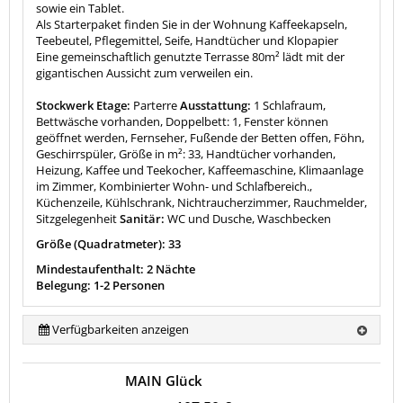
sowie ein Tablet.
Als Starterpaket finden Sie in der Wohnung Kaffeekapseln,
Teebeutel, Pflegemittel, Seife, Handtücher und Klopapier
Eine gemeinschaftlich genutzte Terrasse 80m² lädt mit der
gigantischen Aussicht zum verweilen ein.
Stockwerk Etage:
Parterre
Ausstattung:
1 Schlafraum,
Bettwäsche vorhanden, Doppelbett: 1, Fenster können
geöffnet werden, Fernseher, Fußende der Betten offen, Föhn,
Geschirrspüler, Größe in m²: 33, Handtücher vorhanden,
Heizung, Kaffee und Teekocher, Kaffeemaschine, Klimaanlage
im Zimmer, Kombinierter Wohn- und Schlafbereich.,
Küchenzeile, Kühlschrank, Nichtraucherzimmer, Rauchmelder,
Sitzgelegenheit
Sanitär:
WC und Dusche, Waschbecken
Größe (Quadratmeter): 33
Mindestaufenthalt: 2 Nächte
Belegung: 1-2 Personen
Verfügbarkeiten anzeigen
MAIN Glück