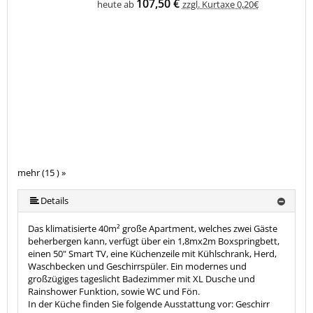
107,50 €
heute ab
zzgl. Kurtaxe 0,20€
mehr (15 ) »
mehr (15 ) »
mehr (15 ) »
mehr (15 ) »
mehr (15 ) »
mehr (15 ) »
mehr (15 ) »
mehr (15 ) »
mehr (15 ) »
mehr (15 ) »
mehr (15 ) »
mehr (15 ) »
Details
Das klimatisierte 40m² große Apartment, welches zwei Gäste
beherbergen kann, verfügt über ein 1,8mx2m Boxspringbett,
einen 50" Smart TV, eine Küchenzeile mit Kühlschrank, Herd,
Waschbecken und Geschirrspüler. Ein modernes und
großzügiges tageslicht Badezimmer mit XL Dusche und
Rainshower Funktion, sowie WC und Fön.
In der Küche finden Sie folgende Ausstattung vor: Geschirr