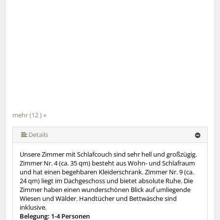
mehr (12 ) »
mehr (12 ) »
mehr (12 ) »
mehr (12 ) »
mehr (12 ) »
mehr (12 ) »
mehr (12 ) »
mehr (12 ) »
mehr (12 ) »
Details
Unsere Zimmer mit Schlafcouch sind sehr hell und großzügig.
Zimmer Nr. 4 (ca. 35 qm) besteht aus Wohn- und Schlafraum
und hat einen begehbaren Kleiderschrank. Zimmer Nr. 9 (ca.
24 qm) liegt im Dachgeschoss und bietet absolute Ruhe. Die
Zimmer haben einen wunderschönen Blick auf umliegende
Wiesen und Wälder. Handtücher und Bettwäsche sind
inklusive.
Belegung: 1-4 Personen