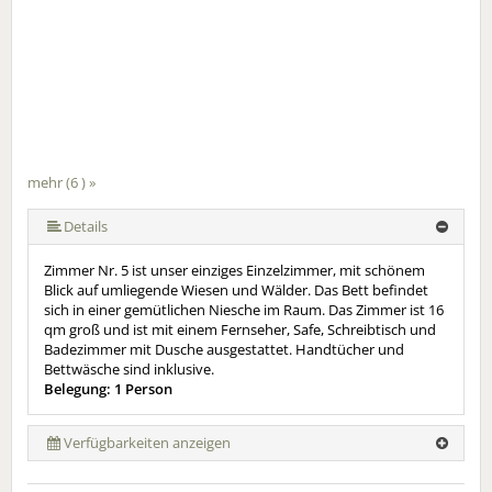
mehr (6 ) »
mehr (6 ) »
mehr (6 ) »
Details
Zimmer Nr. 5 ist unser einziges Einzelzimmer, mit schönem
Blick auf umliegende Wiesen und Wälder. Das Bett befindet
sich in einer gemütlichen Niesche im Raum. Das Zimmer ist 16
qm groß und ist mit einem Fernseher, Safe, Schreibtisch und
Badezimmer mit Dusche ausgestattet. Handtücher und
Bettwäsche sind inklusive.
Belegung: 1 Person
Verfügbarkeiten anzeigen