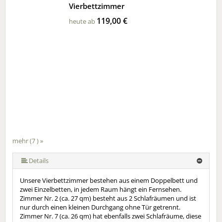
Vierbettzimmer
119,00 €
heute ab
mehr (7 ) »
mehr (7 ) »
mehr (7 ) »
mehr (7 ) »
Details
Unsere Vierbettzimmer bestehen aus einem Doppelbett und
zwei Einzelbetten, in jedem Raum hängt ein Fernsehen.
Zimmer Nr. 2 (ca. 27 qm) besteht aus 2 Schlafräumen und ist
nur durch einen kleinen Durchgang ohne Tür getrennt.
Zimmer Nr. 7 (ca. 26 qm) hat ebenfalls zwei Schlafräume, diese