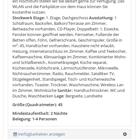
ein Hochstuhl stellen wir bei Bedarf gerne zur Verfügung. Das
WLAN und die Parkplätze vor dem Haus können Sie
kostenfrei nutzen.
Stockwerk Etage:
1. Etage, Dachgeschoss
Ausstattung:
1
Schlafraum, Backofen, Balkon/Terrasse am Zimmer,
Bettwäsche vorhanden, CD-Player, Doppelbett: 1, Essecke,
Fenster können geöffnet werden, Fernseher, Fußende der
Betten offen, Föhn, Gefrierschrank, Geschirrspüler, Größe in
m²: 45, Handtücher vorhanden, Haustiere nicht erlaubt,
Heizung, Internetanschluss im Zimmer, Kaffee und Teekocher,
Kaffeemaschine, Klimaanlage im Zimmer, Kombinierter Wohn-
und Schlafbereich., Kosmetikspiegel, Küche separat,
Küchenzeile, Kühlschrank, Lärmschutzfenster, Mikrowelle,
Nichtraucherzimmer, Radio, Rauchmelder, Satelliten TV,
Sitzgelegenheit, Standspiegel, Tisch- und Küchenwäsche
vorhanden, Toaster, Trockner, Waschmaschine, Wireless Lan
im Zimmer, Wohnküche
Sanitär:
Handtuchtrockner, WC und
Dusche, Waschbecken
Lage:
Bergseite, Landseite
Größe (Quadratmeter): 45
Mindestaufenthalt: 2 Nächte
Belegung: 1-4 Personen
Verfügbarkeiten anzeigen