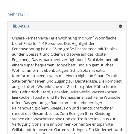
mehr (12 ) »
mehr (12 ) »
mehr (12 ) »
mehr (12 ) »
mehr (12 ) »
mehr (12 ) »
mehr (12 ) »
mehr (12 ) »
mehr (12 ) »
Details
Unsere kernsanierte Ferienwohnung mit 45m² Wohnfläche
bietet Platz für 1-4 Personen. Das Highlight der
Ferienwohnung ist die 35 m² große Dachterasse mit Talblick
auf den Spessart und Odenwald sowie auf das Kloster
Engelberg. Das Appartment verfügt über 1 Schlafzimmer mit
einem super bequemen Doppelbett, und ein gemütliches
Wohnzimmer mit ebenbürtigem Schlafsofa mit extra
Komfortmatratzen jeweils mit einem high end Smart TV mit
Satelitenfernsehen und Zugang zur Dachterasse. Die komplett
ausgestattete Wohnküche mit Geschirrspüler, Kühlschrank
inkl. Gefrierfach, Herd, Backofen, Mikrowelle, Wasserkocher,
Eierkocher, Toaster und Kaffeemaschine lässt keine Wünsche
offen. Das geräumige Badezimmer mit ebenerdiger
Rainshower, großem Spiegel, Fön und Handtuchtrockner
rundet das Gesamtbild ab. Zum Reinigen Ihrer Kleidung
stehen eine Waschmaschine und ein Trockner im Haus zur
Verfügung. Vor allem im Sommer können Sie entspannte
Grillabende in unserem Garten verbringen. Ein Kinderbett und