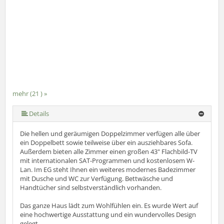
mehr (21 ) »
mehr (21 ) »
mehr (21 ) »
mehr (21 ) »
mehr (21 ) »
mehr (21 ) »
mehr (21 ) »
mehr (21 ) »
mehr (21 ) »
mehr (21 ) »
mehr (21 ) »
mehr (21 ) »
mehr (21 ) »
mehr (21 ) »
mehr (21 ) »
mehr (21 ) »
mehr (21 ) »
mehr (21 ) »
Details
Die hellen und geräumigen Doppelzimmer verfügen alle über
ein Doppelbett sowie teilweise über ein ausziehbares Sofa.
Außerdem bieten alle Zimmer einen großen 43" Flachbild-TV
mit internationalen SAT-Programmen und kostenlosem W-
Lan. Im EG steht Ihnen ein weiteres modernes Badezimmer
mit Dusche und WC zur Verfügung. Bettwäsche und
Handtücher sind selbstverständlich vorhanden.
Das ganze Haus lädt zum Wohlfühlen ein. Es wurde Wert auf
eine hochwertige Ausstattung und ein wundervolles Design
gelegt.