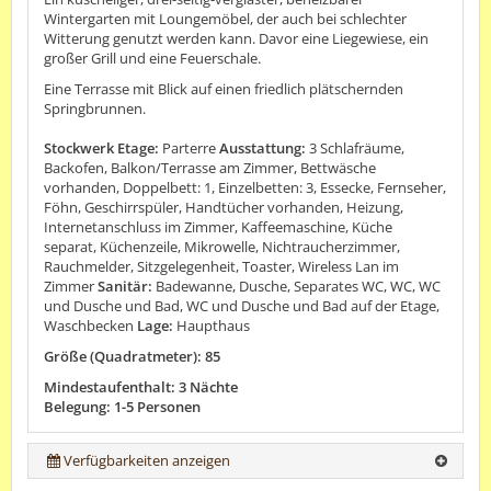
Wintergarten mit Loungemöbel, der auch bei schlechter
Witterung genutzt werden kann. Davor eine Liegewiese, ein
großer Grill und eine Feuerschale.
Eine Terrasse mit Blick auf einen friedlich plätschernden
Springbrunnen.
Stockwerk Etage:
Parterre
Ausstattung:
3 Schlafräume,
Backofen, Balkon/Terrasse am Zimmer, Bettwäsche
vorhanden, Doppelbett: 1, Einzelbetten: 3, Essecke, Fernseher,
Föhn, Geschirrspüler, Handtücher vorhanden, Heizung,
Internetanschluss im Zimmer, Kaffeemaschine, Küche
separat, Küchenzeile, Mikrowelle, Nichtraucherzimmer,
Rauchmelder, Sitzgelegenheit, Toaster, Wireless Lan im
Zimmer
Sanitär:
Badewanne, Dusche, Separates WC, WC, WC
und Dusche und Bad, WC und Dusche und Bad auf der Etage,
Waschbecken
Lage:
Haupthaus
Größe (Quadratmeter): 85
Mindestaufenthalt: 3 Nächte
Belegung: 1-5 Personen
Verfügbarkeiten anzeigen