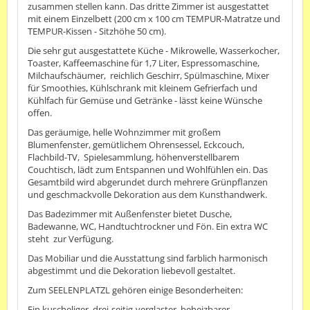
zusammen stellen kann. Das dritte Zimmer ist ausgestattet
mit einem Einzelbett (200 cm x 100 cm TEMPUR-Matratze und
TEMPUR-Kissen - Sitzhöhe 50 cm).
Die sehr gut ausgestattete Küche - Mikrowelle, Wasserkocher,
Toaster, Kaffeemaschine für 1,7 Liter, Espressomaschine,
Milchaufschäumer, reichlich Geschirr, Spülmaschine, Mixer
für Smoothies, Kühlschrank mit kleinem Gefrierfach und
Kühlfach für Gemüse und Getränke - lässt keine Wünsche
offen.
Das geräumige, helle Wohnzimmer mit großem
Blumenfenster, gemütlichem Ohrensessel, Eckcouch,
Flachbild-TV, Spielesammlung, höhenverstellbarem
Couchtisch, lädt zum Entspannen und Wohlfühlen ein. Das
Gesamtbild wird abgerundet durch mehrere Grünpflanzen
und geschmackvolle Dekoration aus dem Kunsthandwerk.
Das Badezimmer mit Außenfenster bietet Dusche,
Badewanne, WC, Handtuchtrockner und Fön. Ein extra WC
steht zur Verfügung.
Das Mobiliar und die Ausstattung sind farblich harmonisch
abgestimmt und die Dekoration liebevoll gestaltet.
Zum SEELENPLATZL gehören einige Besonderheiten:
Ein kuscheliger, drei-seitig-verglaster, beheizbarer