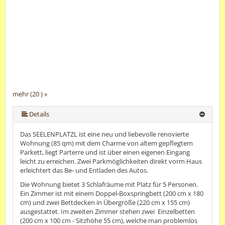
mehr (20 ) »
mehr (20 ) »
mehr (20 ) »
mehr (20 ) »
mehr (20 ) »
mehr (20 ) »
mehr (20 ) »
mehr (20 ) »
mehr (20 ) »
mehr (20 ) »
mehr (20 ) »
mehr (20 ) »
mehr (20 ) »
mehr (20 ) »
mehr (20 ) »
mehr (20 ) »
mehr (20 ) »
Details
Das SEELENPLATZL ist eine neu und liebevolle renovierte
Wohnung (85 qm) mit dem Charme von altem gepflegtem
Parkett, liegt Parterre und ist über einen eigenen Eingang
leicht zu erreichen. Zwei Parkmöglichkeiten direkt vorm Haus
erleichtert das Be- und Entladen des Autos.
Die Wohnung bietet 3 Schlafräume mit Platz für 5 Personen.
Ein Zimmer ist mit einem Doppel-Boxspringbett (200 cm x 180
cm) und zwei Bettdecken in Übergröße (220 cm x 155 cm)
ausgestattet. Im zweiten Zimmer stehen zwei Einzelbetten
(200 cm x 100 cm - Sitzhöhe 55 cm), welche man problemlos