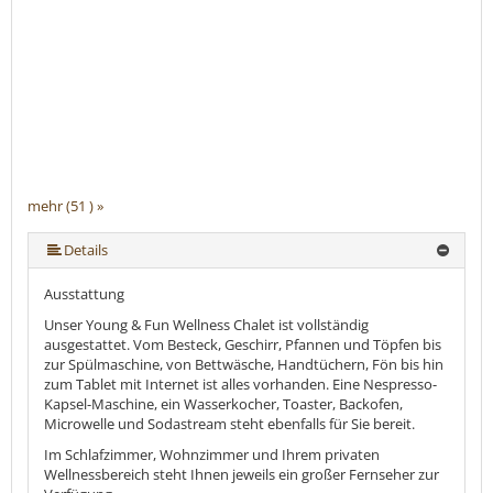
mehr (51 ) »
mehr (51 ) »
mehr (51 ) »
mehr (51 ) »
mehr (51 ) »
mehr (51 ) »
mehr (51 ) »
mehr (51 ) »
mehr (51 ) »
mehr (51 ) »
mehr (51 ) »
mehr (51 ) »
mehr (51 ) »
mehr (51 ) »
mehr (51 ) »
mehr (51 ) »
mehr (51 ) »
mehr (51 ) »
mehr (51 ) »
mehr (51 ) »
mehr (51 ) »
mehr (51 ) »
mehr (51 ) »
mehr (51 ) »
mehr (51 ) »
mehr (51 ) »
mehr (51 ) »
mehr (51 ) »
mehr (51 ) »
mehr (51 ) »
mehr (51 ) »
mehr (51 ) »
mehr (51 ) »
mehr (51 ) »
mehr (51 ) »
mehr (51 ) »
mehr (51 ) »
mehr (51 ) »
mehr (51 ) »
mehr (51 ) »
mehr (51 ) »
mehr (51 ) »
mehr (51 ) »
mehr (51 ) »
mehr (51 ) »
mehr (51 ) »
mehr (51 ) »
mehr (51 ) »
Details
Ausstattung
Unser Young & Fun Wellness Chalet ist vollständig
ausgestattet. Vom Besteck, Geschirr, Pfannen und Töpfen bis
zur Spülmaschine, von Bettwäsche, Handtüchern, Fön bis hin
zum Tablet mit Internet ist alles vorhanden. Eine Nespresso-
Kapsel-Maschine, ein Wasserkocher, Toaster, Backofen,
Microwelle und Sodastream steht ebenfalls für Sie bereit.
Im Schlafzimmer, Wohnzimmer und Ihrem privaten
Wellnessbereich steht Ihnen jeweils ein großer Fernseher zur