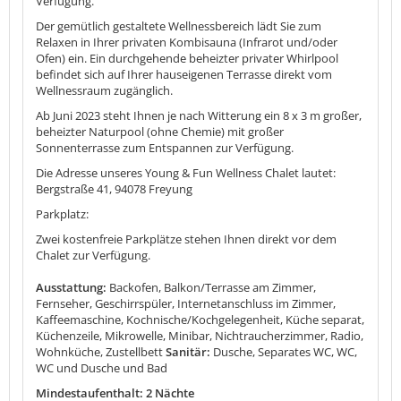
Verfügung.
Der gemütlich gestaltete Wellnessbereich lädt Sie zum
Relaxen in Ihrer privaten Kombisauna (Infrarot und/oder
Ofen) ein. Ein durchgehende beheizter privater Whirlpool
befindet sich auf Ihrer hauseigenen Terrasse direkt vom
Wellnessraum zugänglich.
Ab Juni 2023 steht Ihnen je nach Witterung ein 8 x 3 m großer,
beheizter Naturpool (ohne Chemie) mit großer
Sonnenterrasse zum Entspannen zur Verfügung.
Die Adresse unseres Young & Fun Wellness Chalet lautet:
Bergstraße 41, 94078 Freyung
Parkplatz:
Zwei kostenfreie Parkplätze stehen Ihnen direkt vor dem
Chalet zur Verfügung.
Ausstattung:
Backofen, Balkon/Terrasse am Zimmer,
Fernseher, Geschirrspüler, Internetanschluss im Zimmer,
Kaffeemaschine, Kochnische/Kochgelegenheit, Küche separat,
Küchenzeile, Mikrowelle, Minibar, Nichtraucherzimmer, Radio,
Wohnküche, Zustellbett
Sanitär:
Dusche, Separates WC, WC,
WC und Dusche und Bad
Mindestaufenthalt: 2 Nächte