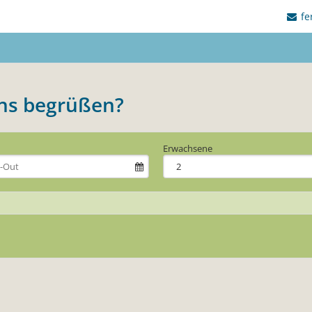
fe
uns begrüßen?
Erwachsene