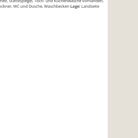
nheit, Standspiegel, Tisch- und Küchenwäsche vorhanden,
ockner, WC und Dusche, Waschbecken
Lage:
Landseite