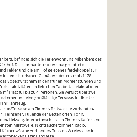
enberg, befindet sich die Ferienwohnung Miltenberg des
Dürrhof. Die charmante, modern ausgestattete
 und Felder und die am Hof gelegene Pferdekoppel zur
 in den historischen Gemäuern des erstmals 1178
e, das Vogelzwitschern in den frühen Morgenstunden und
eizeitaktivitäten im lieblichen Taubertal, Maintal oder
 m² Platz für bis zu 4 Personen. Sie verfügt über zwei
zimmer und eine großflächige Terrasse. In direkter
r Ihr Fahrzeug.
 Balkon/Terrasse am Zimmer, Bettwäsche vorhanden,
n, Fernseher, Fußende der Betten offen, Föhn,
nden, Heizung, Internetanschluss im Zimmer, Kaffee und
enster, Mikrowelle, Nichtraucherzimmer, Radio,
und Küchenwäsche vorhanden, Toaster, Wireless Lan im
 Waschbecken
Lage:
Landseite