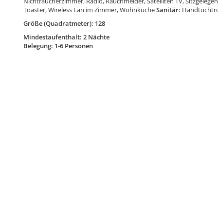
Nichtraucherzimmer, Radio, Rauchmelder, Satelliten TV, Sitzgelege
Toaster, Wireless Lan im Zimmer, Wohnküche
Sanitär:
Handtuchtr
Größe (Quadratmeter): 128
Mindestaufenthalt: 2 Nächte
Belegung: 1-6 Personen