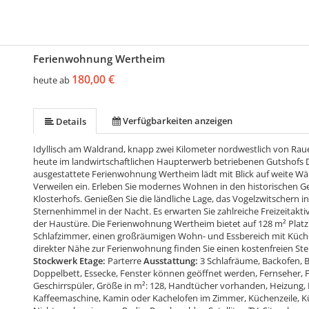
Ferienwohnung Wertheim
180,00 €
heute ab
Verfügbarkeiten anzeigen
Details
Idyllisch am Waldrand, knapp zwei Kilometer nordwestlich von Ra
heute im landwirtschaftlichen Haupterwerb betriebenen Gutshofs 
ausgestattete Ferienwohnung Wertheim lädt mit Blick auf weite W
Verweilen ein. Erleben Sie modernes Wohnen in den historischen 
Klosterhofs. Genießen Sie die ländliche Lage, das Vogelzwitschern
Sternenhimmel in der Nacht. Es erwarten Sie zahlreiche Freizeitaktiv
der Haustüre. Die Ferienwohnung Wertheim bietet auf 128 m² Platz f
Schlafzimmer, einen großräumigen Wohn- und Essbereich mit Küche,
direkter Nähe zur Ferienwohnung finden Sie einen kostenfreien Stell
Stockwerk Etage:
Parterre
Ausstattung:
3 Schlafräume, Backofen,
Doppelbett, Essecke, Fenster können geöffnet werden, Fernseher, F
Geschirrspüler, Größe in m²: 128, Handtücher vorhanden, Heizung,
Kaffeemaschine, Kamin oder Kachelofen im Zimmer, Küchenzeile, Kü