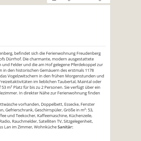
uenberg, befindet sich die Ferienwohnung Freudenberg
ofs Dürrhof. Die charmante, modern ausgestattete
n und Felder und die am Hof gelegene Pferdekoppel zur
 in den historischen Gemäuern des erstmals 1178
e, das Vogelzwitschern in den frühen Morgenstunden und
eizeitaktivitäten im lieblichen Taubertal, Maintal oder
3 m² Platz für bis zu 2 Personen. Sie verfügt über ein
dezimmer. In direkter Nähe zur Ferienwohnung finden
ettwäsche vorhanden, Doppelbett, Essecke, Fenster
 Gefrierschrank, Geschirrspüler, Größe in m²: 53,
fee und Teekocher, Kaffeemaschine, Küchenzeile,
dio, Rauchmelder, Satelliten TV, Sitzgelegenheit,
less Lan im Zimmer, Wohnküche
Sanitär: