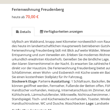
Ferienwohnung Freudenberg
70,00 €
heute ab
Verfügbarkeiten anzeigen
Details
Idyllisch am Waldrand, knapp zwei Kilometer nordwestlich von Ra
des heute im landwirtschaftlichen Haupterwerb betriebenen Gutsh
Ferienwohnung Freudenberg lädt mit Blick auf weite Wälder, Wiese
Entspannung und zum Verweilen ein. Erleben Sie modernes Wohnen
urkundlich erwähnten Klosterhofs. Genießen Sie die ländliche Lag
den klaren Sternenhimmel in der Nacht. Es erwarten Sie zahlreiche Fr
direkt vor der Haustüre. Die Ferienwohnung Freudenberg bietet auf 5
Schlafzimmer, einen Wohn- und Essbereich mit Küche sowie ein Ba
Sie einen kostenfreien Stellplatz für Ihr Fahrzeug.
Stockwerk Etage:
Parterre
Ausstattung:
1 Schlafraum, Backofen, B
können geöffnet werden, Fernseher, Fußende der Betten offen, Föhn,
Handtücher vorhanden, Heizung, Internetanschluss im Zimmer, Kaf
Kühlschrank, Lärmschutzfenster, Mikrowelle, Nichtraucherzimmer, Ra
Standspiegel, Tisch- und Küchenwäsche vorhanden, Toaster, Wire
Handtuchtrockner, WC und Dusche, Waschbecken
Lage:
Landseite