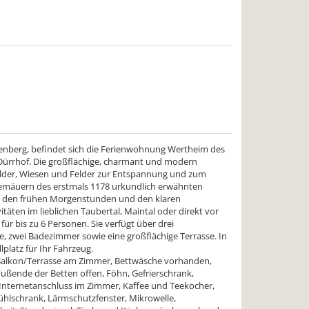
uenberg, befindet sich die Ferienwohnung Wertheim des
Dürrhof. Die großflächige, charmant und modern
älder, Wiesen und Felder zur Entspannung und zum
Gemäuern des erstmals 1178 urkundlich erwähnten
 in den frühen Morgenstunden und den klaren
itäten im lieblichen Taubertal, Maintal oder direkt vor
ür bis zu 6 Personen. Sie verfügt über drei
 zwei Badezimmer sowie eine großflächige Terrasse. In
platz für Ihr Fahrzeug.
 Balkon/Terrasse am Zimmer, Bettwäsche vorhanden,
ußende der Betten offen, Föhn, Gefrierschrank,
 Internetanschluss im Zimmer, Kaffee und Teekocher,
hlschrank, Lärmschutzfenster, Mikrowelle,