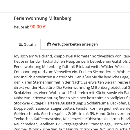
Ferienwohnung Miltenberg
90,00 €
heute ab
Verfügbarkeiten anzeigen
Details
Idyllisch am Waldrand, knapp zwei Kilometer nordwestlich von Rau
heute im landwirtschaftlichen Haupterwerb betriebenen Gutshofs 
Ferienwohnung Miltenberg lädt mit Blick auf weite Wälder, Wiesen
Entspannung und zum Verweilen ein. Erleben Sie modernes Wohnen
urkundlich erwähnten Klosterhofs. Genießen Sie die ländliche Lag
den klaren Sternenhimmel in der Nacht. Es erwarten Sie zahlreiche Fr
direkt vor der Haustüre. Die Ferienwohnung Miltenberg bietet auf 59
Schlafzimmer, einen Wohn- und Essbereich mit Küche sowie ein Bade
Nähe zur Ferienwohnung finden Sie einen kostenfreien Stellplatz fü
Stockwerk Etage:
Parterre
Ausstattung:
2 Schlafräume, Backofen,
Doppelbett, Essecke, Etagenbetten, Fenster können geöffnet werde
Gefrierschrank, Geschirrspüler, Größe in m²: 59, Handtücher vorha
Teekocher, Kaffeemaschine, Küchenzeile, Kühlschrank, Lärmschutzf
Rauchmelder, Satelliten TV, Sitzgelegenheit, Standspiegel, Tisch- 
Zimmer, Wohnküche
Sanitär:
Handtuchtrockner, WC und Dusche,