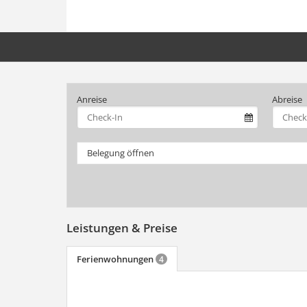
Anreise
Abreise
Belegung öffnen
Leistungen & Preise
Ferienwohnungen
4
mehr (8 ) »
mehr (8 ) »
mehr (8 ) »
mehr (8 ) »