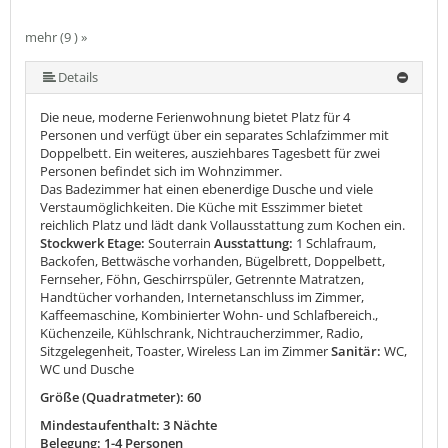
mehr (9 ) »
mehr (9 ) »
mehr (9 ) »
mehr (9 ) »
mehr (9 ) »
mehr (9 ) »
Details
Die neue, moderne Ferienwohnung bietet Platz für 4
Personen und verfügt über ein separates Schlafzimmer mit
Doppelbett. Ein weiteres, ausziehbares Tagesbett für zwei
Personen befindet sich im Wohnzimmer.
Das Badezimmer hat einen ebenerdige Dusche und viele
Verstaumöglichkeiten. Die Küche mit Esszimmer bietet
reichlich Platz und lädt dank Vollausstattung zum Kochen ein.
Stockwerk Etage:
Souterrain
Ausstattung:
1 Schlafraum,
Backofen, Bettwäsche vorhanden, Bügelbrett, Doppelbett,
Fernseher, Föhn, Geschirrspüler, Getrennte Matratzen,
Handtücher vorhanden, Internetanschluss im Zimmer,
Kaffeemaschine, Kombinierter Wohn- und Schlafbereich.,
Küchenzeile, Kühlschrank, Nichtraucherzimmer, Radio,
Sitzgelegenheit, Toaster, Wireless Lan im Zimmer
Sanitär:
WC,
WC und Dusche
Größe (Quadratmeter): 60
Mindestaufenthalt: 3 Nächte
Belegung: 1-4 Personen