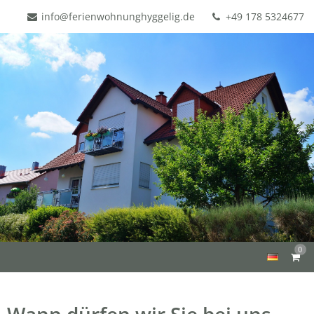
info@ferienwohnunghyggelig.de
+49 178 5324677
0
Wann dürfen wir Sie bei uns