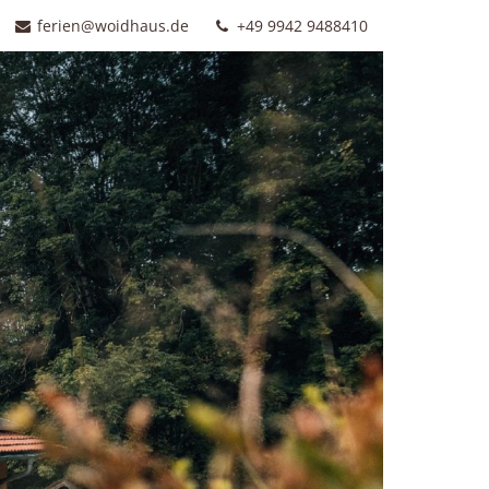
ferien@woidhaus.de
+49 9942 9488410