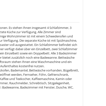
sonen. Es stehen Ihnen insgesamt 4 Schlafzimmer, 3
ete Küche zur Verfügung. Alle Zimmer sind
äumige Wohnzimmer ist mit einem Schwedenofen und
zur Verfügung. Die separate Küche ist mit Spülmaschine,
ster voll ausgestattet. Ein Schlafzimmer befindet sich
r verfügt dabei über ein Einzelbett, zwei Schlafzimmer
ein Einzelbett sowie ein Doppelbett. Alle 3 Badezimmer
 bietet zusätzlich noch eine Badewanne. Bettwäsche
aftsraum stehen Ihnen eine Waschmaschine und ein
ufenthaltes kostenfrei nutzen.
ackofen, Bademantel, Bettwäsche vorhanden, Bügelbrett,
geöffnet werden, Fernseher, Föhn, Gefrierschrank,
 Kaffee und Teekocher, Kaffeemaschine, Kamin oder
mer, Rauchmelder, Schreibtisch, Sitzgelegenheit,
r:
Badewanne, Badezimmer mit Fenster, Dusche, WC,