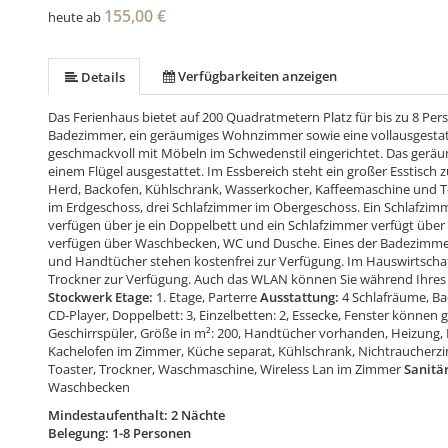
155,00 €
heute ab
Verfügbarkeiten anzeigen
Details
Das Ferienhaus bietet auf 200 Quadratmetern Platz für bis zu 8 Per
Badezimmer, ein geräumiges Wohnzimmer sowie eine vollausgestatt
geschmackvoll mit Möbeln im Schwedenstil eingerichtet. Das ger
einem Flügel ausgestattet. Im Essbereich steht ein großer Esstisch 
Herd, Backofen, Kühlschrank, Wasserkocher, Kaffeemaschine und Toa
im Erdgeschoss, drei Schlafzimmer im Obergeschoss. Ein Schlafzimme
verfügen über je ein Doppelbett und ein Schlafzimmer verfügt über 
verfügen über Waschbecken, WC und Dusche. Eines der Badezimmer
und Handtücher stehen kostenfrei zur Verfügung. Im Hauswirtsch
Trockner zur Verfügung. Auch das WLAN können Sie während Ihres A
Stockwerk Etage:
1. Etage, Parterre
Ausstattung:
4 Schlafräume, B
CD-Player, Doppelbett: 3, Einzelbetten: 2, Essecke, Fenster können 
Geschirrspüler, Größe in m²: 200, Handtücher vorhanden, Heizung,
Kachelofen im Zimmer, Küche separat, Kühlschrank, Nichtraucherzim
Toaster, Trockner, Waschmaschine, Wireless Lan im Zimmer
Sanitä
Waschbecken
Mindestaufenthalt: 2 Nächte
Belegung: 1-8 Personen