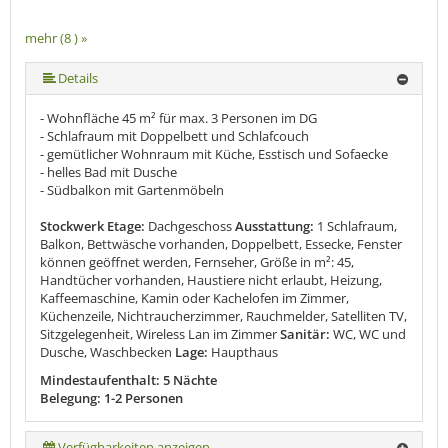
mehr (8 ) »
mehr (8 ) »
mehr (8 ) »
mehr (8 ) »
mehr (8 ) »
Details
- Wohnfläche 45 m² für max. 3 Personen im DG
- Schlafraum mit Doppelbett und Schlafcouch
- gemütlicher Wohnraum mit Küche, Esstisch und Sofaecke
- helles Bad mit Dusche
- Südbalkon mit Gartenmöbeln
Stockwerk Etage:
Dachgeschoss
Ausstattung:
1 Schlafraum,
Balkon, Bettwäsche vorhanden, Doppelbett, Essecke, Fenster
können geöffnet werden, Fernseher, Größe in m²: 45,
Handtücher vorhanden, Haustiere nicht erlaubt, Heizung,
Kaffeemaschine, Kamin oder Kachelofen im Zimmer,
Küchenzeile, Nichtraucherzimmer, Rauchmelder, Satelliten TV,
Sitzgelegenheit, Wireless Lan im Zimmer
Sanitär:
WC, WC und
Dusche, Waschbecken
Lage:
Haupthaus
Mindestaufenthalt: 5 Nächte
Belegung: 1-2 Personen
Verfügbarkeiten anzeigen