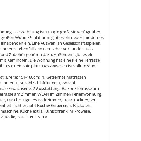
hnung. Die Wohnung ist 110 qm groß. Sie verfügt über
em großen Wohn-/Schlafraum gibt es ein neues, modernes
Filmabenden ein. Eine Auswahl an Gesellschaftsspielen,
immer ist ebenfalls ein Fernseher vorhanden. Das
und Zubehör gehören dazu. Außerdem gibt es ein
 mit Kaminofen. Die Wohnung hat eine kleine Terrasse
bt es einen Spielplatz. Das Anwesen ist vollumzäunt.
t (Breite: 151-180cm): 1, Getrennte Matratzen
immer: 1, Anzahl Schlafräume: 1, Anzahl
male Erwachsene: 2
Ausstattung:
Balkon/Terrasse am
e, Terrasse am Zimmer, WLAN im Zimmer/Ferienwohnung,
er, Dusche, Eigenes Badezimmer, Haartrockner, WC,
nheit nicht erlaubt
Küche/Essbereich:
Backofen,
eemaschine, Küche extra, Kühlschrank, Mikrowelle,
, Radio, Satelliten-TV, TV