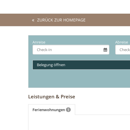
ZURÜCK ZUR HOMEPAGE
Anreise
Abreise
Belegung öffnen
Leistungen & Preise
Ferienwohnungen
1
mehr (8 ) »
mehr (8 ) »
mehr (8 ) »
mehr (8 ) »