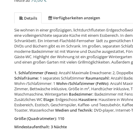
70,00 €
heute ab
Verfügbarkeiten anzeigen
Details
Sie wohnen in einer großzügigen, lichtdurchfluteten Erdgeschoßwo
eine volleingerichtete separate Küche mit einem Essbereich. In d
Schrankbett. Ein Internet-Flachbild-Fernseher lädt zu gemütlichen 
DVDs und Büchern gibt es im Schrank. Im großen, separaten Schlafz
moderne Badezimmer ist mit Wanne und Dusche ausgestattet, Fön 
Gäste-WC. Highlight der Wohnung ist ein großzügiger Wintergarten
und einen großen Garten mit vielen Grillmöglichkeiten. Außerdem gi
1. Schlafzimmer (Fewo):
Anzahl Maximale Erwachsene: 2, Doppelbet
Schlafräume:
1 separates Schlafzimmer
Raumanzahl:
Anzahl Badez
Wohn-/Schlafzimmer: 1
Wohn-/Schlafzimmer (FeWo):
Anzahl Maxi
Zimmer, Bettwäsche inklusive, Größe in m², Handtücher inklusiv
Waschmaschine, Wintergarten
Badezimmer:
Badezimmer mit Fenst
Zusätzliches WC
Etage:
Erdgeschoss
Haustiere:
Haustiere in Wohnei
Essbereich, Esstisch, Geschirrspüler, Kaffee- und Teezubehör, Kaff
Toaster, Wasserkocher
Medien und Technik:
DVD-player, Internet-TV
Größe (Quadratmeter): 110
Mindestaufenthalt: 3 Nächte