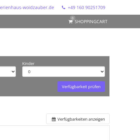
erienhaus-woidzauber.de
+49 160 90251709
0
SHOPPINGCART
Kinder
Verfügbarkeit prüfen
Verfügbarkeiten anzeigen