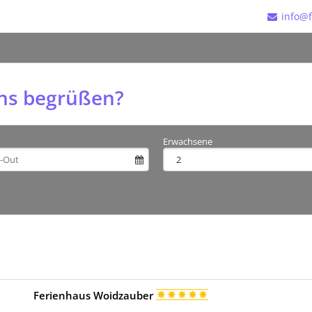
info@f
uns begrüßen?
Erwachsene
Ferienhaus Woidzauber