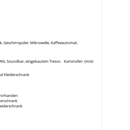
k, Geschirrspüler, Mikrowelle, Kaffeeautomat,
AN, Soundbar, eingebautem Tresor, Kaminofen (Holz
nd Kleiderschrank
 vorhanden
derschrank
leiderschrank