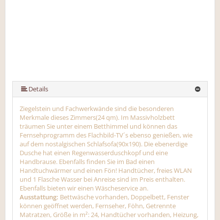
Details
Ziegelstein und Fachwerkwände sind die besonderen
Merkmale dieses Zimmers(24 qm). Im Massivholzbett
träumen Sie unter einem Betthimmel und können das
Fernsehprogramm des Flachbild-TV´s ebenso genießen, wie
auf dem nostalgischen Schlafsofa(90x190). Die ebenerdige
Dusche hat einen Regenwasserduschkopf und eine
Handbrause. Ebenfalls finden Sie im Bad einen
Handtuchwärmer und einen Fön! Handtücher, freies WLAN
und 1 Flasche Wasser bei Anreise sind im Preis enthalten.
Ebenfalls bieten wir einen Wäscheservice an.
Ausstattung:
Bettwäsche vorhanden, Doppelbett, Fenster
können geöffnet werden, Fernseher, Föhn, Getrennte
Matratzen, Größe in m²: 24, Handtücher vorhanden, Heizung,