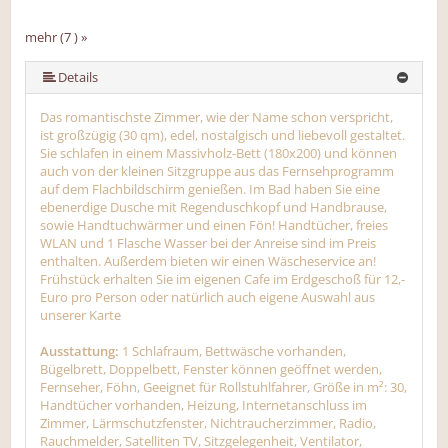
mehr (7 ) »
mehr (7 ) »
mehr (7 ) »
mehr (7 ) »
Details
Das romantischste Zimmer, wie der Name schon verspricht,
ist großzügig (30 qm), edel, nostalgisch und liebevoll gestaltet.
Sie schlafen in einem Massivholz-Bett (180x200) und können
auch von der kleinen Sitzgruppe aus das Fernsehprogramm
auf dem Flachbildschirm genießen. Im Bad haben Sie eine
ebenerdige Dusche mit Regenduschkopf und Handbrause,
sowie Handtuchwärmer und einen Fön! Handtücher, freies
WLAN und 1 Flasche Wasser bei der Anreise sind im Preis
enthalten. Außerdem bieten wir einen Wäscheservice an!
Frühstück erhalten Sie im eigenen Cafe im Erdgeschoß für 12,-
Euro pro Person oder natürlich auch eigene Auswahl aus
unserer Karte
Ausstattung:
1 Schlafraum, Bettwäsche vorhanden,
Bügelbrett, Doppelbett, Fenster können geöffnet werden,
Fernseher, Föhn, Geeignet für Rollstuhlfahrer, Größe in m²: 30,
Handtücher vorhanden, Heizung, Internetanschluss im
Zimmer, Lärmschutzfenster, Nichtraucherzimmer, Radio,
Rauchmelder, Satelliten TV, Sitzgelegenheit, Ventilator,