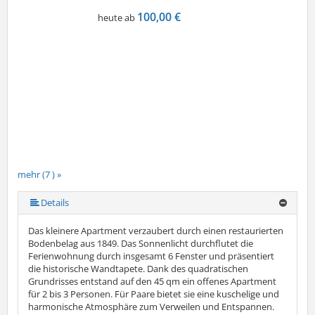
100,00 €
heute ab
mehr (7 ) »
mehr (7 ) »
mehr (7 ) »
mehr (7 ) »
Details
Das kleinere Apartment verzaubert durch einen restaurierten
Bodenbelag aus 1849. Das Sonnenlicht durchflutet die
Ferienwohnung durch insgesamt 6 Fenster und präsentiert
die historische Wandtapete. Dank des quadratischen
Grundrisses entstand auf den 45 qm ein offenes Apartment
für 2 bis 3 Personen. Für Paare bietet sie eine kuschelige und
harmonische Atmosphäre zum Verweilen und Entspannen.