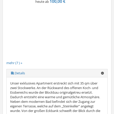
100,00 €
heute ab
mehr (7 ) »
mehr (7 ) »
mehr (7 ) »
mehr (7 ) »
Details
Unser exklusives Apartment erstreckt sich mit 35 qm über
zwei Stockwerke. An der Rückwand des offenen Koch- und
Essbereichs wurde der Blockbau originalgetreu ersetzt.
Dadurch entsteht eine warme und gemütliche Atmosphäre.
Neben dem modernen Bad befindet sich der Zugang zur
eigenen Terrasse, welche auf dem „Steinkeller“ angelegt
wurde. Von der großen Eckbank schweift der Blick durch die