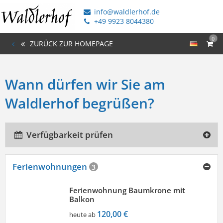
info@waldlerhof.de
+49 9923 8044380
0
ZURÜCK ZUR HOMEPAGE
Wann dürfen wir Sie am
Waldlerhof begrüßen?
Verfügbarkeit prüfen
Ferienwohnungen
3
Ferienwohnung Baumkrone mit
Balkon
120,00 €
heute ab