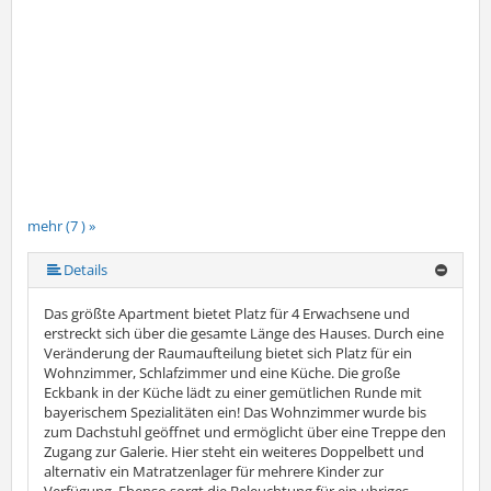
mehr (7 ) »
mehr (7 ) »
mehr (7 ) »
mehr (7 ) »
Details
Das größte Apartment bietet Platz für 4 Erwachsene und
erstreckt sich über die gesamte Länge des Hauses. Durch eine
Veränderung der Raumaufteilung bietet sich Platz für ein
Wohnzimmer, Schlafzimmer und eine Küche. Die große
Eckbank in der Küche lädt zu einer gemütlichen Runde mit
bayerischem Spezialitäten ein! Das Wohnzimmer wurde bis
zum Dachstuhl geöffnet und ermöglicht über eine Treppe den
Zugang zur Galerie. Hier steht ein weiteres Doppelbett und
alternativ ein Matratzenlager für mehrere Kinder zur
Verfügung. Ebenso sorgt die Beleuchtung für ein uhriges