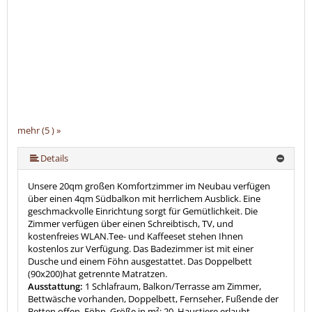
mehr (5 ) »
mehr (5 ) »
Details
Unsere 20qm großen Komfortzimmer im Neubau verfügen
über einen 4qm Südbalkon mit herrlichem Ausblick. Eine
geschmackvolle Einrichtung sorgt für Gemütlichkeit. Die
Zimmer verfügen über einen Schreibtisch, TV, und
kostenfreies WLAN.Tee- und Kaffeeset stehen Ihnen
kostenlos zur Verfügung. Das Badezimmer ist mit einer
Dusche und einem Föhn ausgestattet. Das Doppelbett
(90x200)hat getrennte Matratzen.
Ausstattung:
1 Schlafraum, Balkon/Terrasse am Zimmer,
Bettwäsche vorhanden, Doppelbett, Fernseher, Fußende der
Betten offen, Föhn, Größe in m²: 20, Haustiere erlaubt,