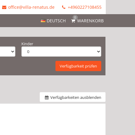
office@villa-renatus.de
+4960227108455
0
DEUTSCH
WARENKORB
Kinder
Verfügbarkeit prüfen
Verfügbarkeiten ausblenden