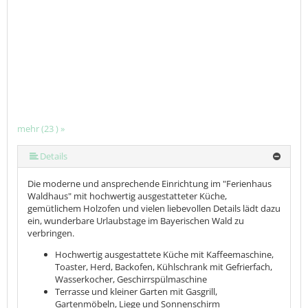
mehr (23 ) »
mehr (23 ) »
mehr (23 ) »
mehr (23 ) »
mehr (23 ) »
mehr (23 ) »
mehr (23 ) »
mehr (23 ) »
mehr (23 ) »
mehr (23 ) »
mehr (23 ) »
mehr (23 ) »
mehr (23 ) »
mehr (23 ) »
mehr (23 ) »
mehr (23 ) »
mehr (23 ) »
mehr (23 ) »
mehr (23 ) »
mehr (23 ) »
Details
Die moderne und ansprechende Einrichtung im "Ferienhaus
Waldhaus" mit hochwertig ausgestatteter Küche,
gemütlichem Holzofen und vielen liebevollen Details lädt dazu
ein, wunderbare Urlaubstage im Bayerischen Wald zu
verbringen.
Hochwertig ausgestattete Küche mit Kaffeemaschine,
Toaster, Herd, Backofen, Kühlschrank mit Gefrierfach,
Wasserkocher, Geschirrspülmaschine
Terrasse und kleiner Garten mit Gasgrill,
Gartenmöbeln, Liege und Sonnenschirm