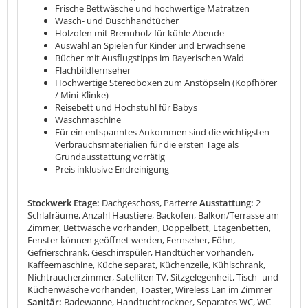
Frische Bettwäsche und hochwertige Matratzen
Wasch- und Duschhandtücher
Holzofen mit Brennholz für kühle Abende
Auswahl an Spielen für Kinder und Erwachsene
Bücher mit Ausflugstipps im Bayerischen Wald
Flachbildfernseher
Hochwertige Stereoboxen zum Anstöpseln (Kopfhörer
/ Mini-Klinke)
Reisebett und Hochstuhl für Babys
Waschmaschine
Für ein entspanntes Ankommen sind die wichtigsten
Verbrauchsmaterialien für die ersten Tage als
Grundausstattung vorrätig
Preis inklusive Endreinigung
Stockwerk Etage:
Dachgeschoss, Parterre
Ausstattung:
2
Schlafräume, Anzahl Haustiere, Backofen, Balkon/Terrasse am
Zimmer, Bettwäsche vorhanden, Doppelbett, Etagenbetten,
Fenster können geöffnet werden, Fernseher, Föhn,
Gefrierschrank, Geschirrspüler, Handtücher vorhanden,
Kaffeemaschine, Küche separat, Küchenzeile, Kühlschrank,
Nichtraucherzimmer, Satelliten TV, Sitzgelegenheit, Tisch- und
Küchenwäsche vorhanden, Toaster, Wireless Lan im Zimmer
Sanitär:
Badewanne, Handtuchtrockner, Separates WC, WC