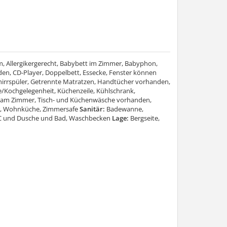
m, Allergikergerecht, Babybett im Zimmer, Babyphon,
en, CD-Player, Doppelbett, Essecke, Fenster können
hirrspüler, Getrennte Matratzen, Handtücher vorhanden,
/Kochgelegenheit, Küchenzeile, Kühlschrank,
se am Zimmer, Tisch- und Küchenwäsche vorhanden,
r, Wohnküche, Zimmersafe
Sanitär:
Badewanne,
WC und Dusche und Bad, Waschbecken
Lage:
Bergseite,