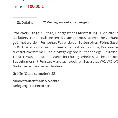
100,00 €
heute ab
Verfügbarkeiten anzeigen
Details
Stockwerk Etage:
1. Etage, Obergeschoss
Ausstattung:
1 Schlafrau
Backofen, Balkon, Balkon/Terrasse am Zimmer, Bettwäsche vorhand
geöffnet werden, Fernseher, Fußende der Betten offen, Föhn, Gesc
ISDN Anschluss, Kaffee und Teekocher, Kaffeemaschine, Kochnische
Nichtraucherzimmer, Radio, Sitzgelegenheit, Standspiegel, Terras
Toaster, Waschmaschine, Weckeinrichtung, Wireless Lan im Zimme
Badezimmer mit Fenster, Handtuchtrockner, Separates WC, WC, 
Gartenseite, Landseite, Neubau
Größe (Quadratmeter): 52
Mindestaufenthalt: 5 Nächte
Belegung: 1-2 Personen