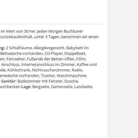
 im Wert von 30 her. Jeden Morgen Buchbarer
urzzeitaufenthalt, unter 3 Tagen, berechnen wir einen
ng:
2 Schlafräume, Allergikergerecht, Babybett im
Bettwäsche vorhanden, CD-Player, Doppelbett,
en, Fernseher, Fußende der Betten offen, Föhn,
 Anschluss, Internetanschluss im Zimmer, Kaffee und
ile, Kühlschrank, Nichtraucherzimmer, Radio,
üchenwäsche vorhanden, Toaster, Waschmaschine,
e
Sanitär:
Badezimmer mit Fenster, Dusche,
aschbecken
Lage:
Bergseite, Gartenseite, Landseite,