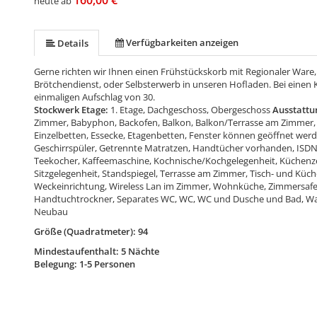
160,00 €
heute ab
Verfügbarkeiten anzeigen
Details
Gerne richten wir Ihnen einen Frühstückskorb mit Regionaler Ware,
Brötchendienst, oder Selbsterwerb in unseren Hofladen. Bei einen K
einmaligen Aufschlag von 30.
Stockwerk Etage:
1. Etage, Dachgeschoss, Obergeschoss
Ausstattu
Zimmer, Babyphon, Backofen, Balkon, Balkon/Terrasse am Zimmer, 
Einzelbetten, Essecke, Etagenbetten, Fenster können geöffnet werd
Geschirrspüler, Getrennte Matratzen, Handtücher vorhanden, ISDN
Teekocher, Kaffeemaschine, Kochnische/Kochgelegenheit, Küchenze
Sitzgelegenheit, Standspiegel, Terrasse am Zimmer, Tisch- und K
Weckeinrichtung, Wireless Lan im Zimmer, Wohnküche, Zimmersaf
Handtuchtrockner, Separates WC, WC, WC und Dusche und Bad, W
Neubau
Größe (Quadratmeter): 94
Mindestaufenthalt: 5 Nächte
Belegung: 1-5 Personen