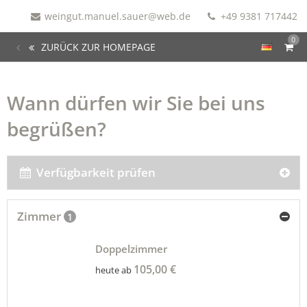
weingut.manuel.sauer@web.de
+49 9381 717442
0
ZURÜCK ZUR HOMEPAGE
Wann dürfen wir Sie bei uns
begrüßen?
Verfügbarkeit prüfen
Zimmer
1
Doppelzimmer
105,00 €
heute ab