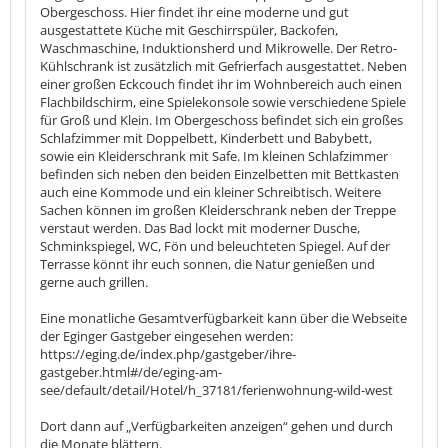
Obergeschoss. Hier findet ihr eine moderne und gut
ausgestattete Küche mit Geschirrspüler, Backofen,
Waschmaschine, Induktionsherd und Mikrowelle. Der Retro-
Kühlschrank ist zusätzlich mit Gefrierfach ausgestattet. Neben
einer großen Eckcouch findet ihr im Wohnbereich auch einen
Flachbildschirm, eine Spielekonsole sowie verschiedene Spiele
für Groß und Klein. Im Obergeschoss befindet sich ein großes
Schlafzimmer mit Doppelbett, Kinderbett und Babybett,
sowie ein Kleiderschrank mit Safe. Im kleinen Schlafzimmer
befinden sich neben den beiden Einzelbetten mit Bettkasten
auch eine Kommode und ein kleiner Schreibtisch. Weitere
Sachen können im großen Kleiderschrank neben der Treppe
verstaut werden. Das Bad lockt mit moderner Dusche,
Schminkspiegel, WC, Fön und beleuchteten Spiegel. Auf der
Terrasse könnt ihr euch sonnen, die Natur genießen und
gerne auch grillen.
Eine monatliche Gesamtverfügbarkeit kann über die Webseite
der Eginger Gastgeber eingesehen werden:
https://eging.de/index.php/gastgeber/ihre-
gastgeber.html#/de/eging-am-
see/default/detail/Hotel/h_37181/ferienwohnung-wild-west
Dort dann auf „Verfügbarkeiten anzeigen“ gehen und durch
die Monate blättern.