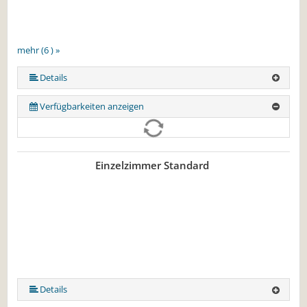
mehr (6 ) »
mehr (6 ) »
mehr (6 ) »
Details
Verfügbarkeiten anzeigen
Einzelzimmer Standard
Details