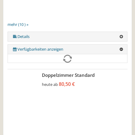
mehr (10 ) »
mehr (10 ) »
mehr (10 ) »
mehr (10 ) »
mehr (10 ) »
mehr (10 ) »
mehr (10 ) »
Details
Verfügbarkeiten anzeigen
Doppelzimmer Standard
80,50 €
heute ab