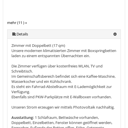
mehr (11 ) »
mehr (11 ) »
mehr (11 ) »
mehr (11 ) »
mehr (11 ) »
mehr (11 ) »
mehr (11 ) »
mehr (11 ) »
Details
Zimmer mit Doppelbett (17 qm)
Unsere modernen klimatisierten Zimmer mit Boxspringbetten
laden zu einem entspannten Übernachten ein.
Die Zimmer verfügen über kostenfreies WLAN, TV und
Schreibtisch.
Im Gemeinschaftsbereich befindet sich eine Kaffee-Maschine,
Wasserkocher und ein Kühlschrank.
Es steht ein Fahrrad-Abstellraum mit E-Lademöglichkeit zur
Verfügung.
Ebenfalls sind PKW-Parkplätze mit E-Wallboxen vorhanden.
Unseren Strom erzeugen wir mittels Photovoltaik nachhaltig.
Ausstattung:
1 Schlafraum, Bettwäsche vorhanden,
Doppelbett, Einzelbetten, Fenster können geöffnet werden,
Fernseher, Fußende der Betten offen, Föhn, Getrennte