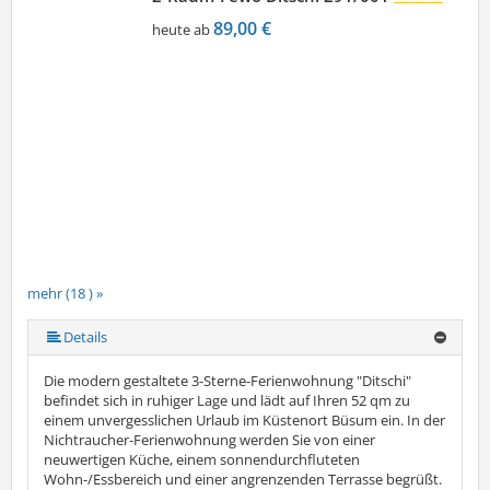
89,00 €
heute ab
mehr (18 ) »
mehr (18 ) »
mehr (18 ) »
mehr (18 ) »
mehr (18 ) »
mehr (18 ) »
mehr (18 ) »
mehr (18 ) »
mehr (18 ) »
mehr (18 ) »
mehr (18 ) »
mehr (18 ) »
mehr (18 ) »
mehr (18 ) »
mehr (18 ) »
Details
Die modern gestaltete 3-Sterne-Ferienwohnung "Ditschi"
befindet sich in ruhiger Lage und lädt auf Ihren 52 qm zu
einem unvergesslichen Urlaub im Küstenort Büsum ein. In der
Nichtraucher-Ferienwohnung werden Sie von einer
neuwertigen Küche, einem sonnendurchfluteten
Wohn-/Essbereich und einer angrenzenden Terrasse begrüßt.