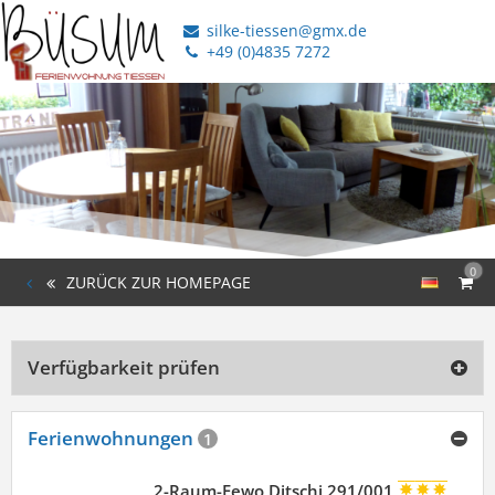
silke-tiessen@gmx.de
+49 (0)4835 7272
0
ZURÜCK ZUR HOMEPAGE
Verfügbarkeit prüfen
Ferienwohnungen
1
2-Raum-Fewo Ditschi 291/001