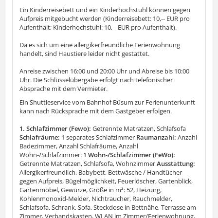
Ein Kinderreisebett und ein Kinderhochstuhl können gegen
Aufpreis mitgebucht werden (Kinderreisebett: 10,-- EUR pro
Aufenthalt; Kinderhochstuhl: 10,-- EUR pro Aufenthalt).
Da es sich um eine allergikerfreundliche Ferienwohnung
handelt, sind Haustiere leider nicht gestattet.
Anreise zwischen 16:00 und 20:00 Uhr und Abreise bis 10:00
Uhr. Die Schlüsselübergabe erfolgt nach telefonischer
Absprache mit dem Vermieter.
Ein Shuttleservice vom Bahnhof Büsum zur Ferienunterkunft
kann nach Rücksprache mit dem Gastgeber erfolgen.
1. Schlafzimmer (Fewo):
Getrennte Matratzen, Schlafsofa
Schlafräume:
1 separates Schlafzimmer
Raumanzahl:
Anzahl
Badezimmer, Anzahl Schlafräume, Anzahl
Wohn-/Schlafzimmer: 1
Wohn-/Schlafzimmer (FeWo):
Getrennte Matratzen, Schlafsofa, Wohnzimmer
Ausstattung:
Allergikerfreundlich, Babybett, Bettwäsche / Handtücher
gegen Aufpreis, Bügelmöglichkeit, Feuerlöscher, Gartenblick,
Gartenmöbel, Gewürze, Größe in m²: 52, Heizung,
Kohlenmonoxid-Melder, Nichtraucher, Rauchmelder,
Schlafsofa, Schrank, Sofa, Steckdose in Bettnähe, Terrasse am
Zimmer, Verbandskasten, WLAN im Zimmer/Ferienwohnung,