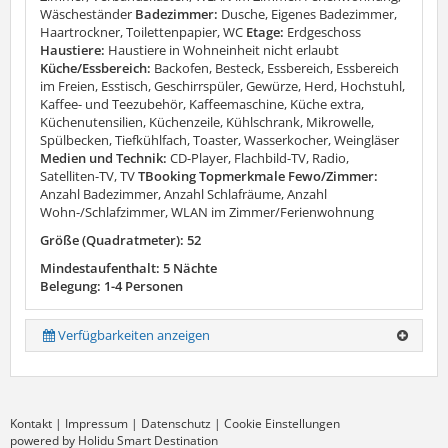
Wäscheständer
Badezimmer:
Dusche, Eigenes Badezimmer,
Haartrockner, Toilettenpapier, WC
Etage:
Erdgeschoss
Haustiere:
Haustiere in Wohneinheit nicht erlaubt
Küche/Essbereich:
Backofen, Besteck, Essbereich, Essbereich
im Freien, Esstisch, Geschirrspüler, Gewürze, Herd, Hochstuhl,
Kaffee- und Teezubehör, Kaffeemaschine, Küche extra,
Küchenutensilien, Küchenzeile, Kühlschrank, Mikrowelle,
Spülbecken, Tiefkühlfach, Toaster, Wasserkocher, Weingläser
Medien und Technik:
CD-Player, Flachbild-TV, Radio,
Satelliten-TV, TV
TBooking Topmerkmale Fewo/Zimmer:
Anzahl Badezimmer, Anzahl Schlafräume, Anzahl
Wohn-/Schlafzimmer, WLAN im Zimmer/Ferienwohnung
Größe (Quadratmeter): 52
Mindestaufenthalt: 5 Nächte
Belegung: 1-4 Personen
Verfügbarkeiten anzeigen
Kontakt
|
Impressum
|
Datenschutz
|
Cookie Einstellungen
powered by Holidu Smart Destination