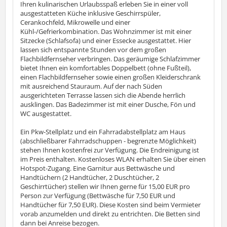
Ihren kulinarischen Urlaubsspaß erleben Sie in einer voll
ausgestatteten Küche inklusive Geschirrspüler,
Cerankochfeld, Mikrowelle und einer
Kühl-/Gefrierkombination. Das Wohnzimmer ist mit einer
Sitzecke (Schlafsofa) und einer Essecke ausgestattet. Hier
lassen sich entspannte Stunden vor dem großen
Flachbildfernseher verbringen. Das geräumige Schlafzimmer
bietet Ihnen ein komfortables Doppelbett (ohne Fußteil),
einen Flachbildfernseher sowie einen großen Kleiderschrank
mit ausreichend Stauraum. Auf der nach Süden
ausgerichteten Terrasse lassen sich die Abende herrlich
ausklingen. Das Badezimmer ist mit einer Dusche, Fön und
WC ausgestattet.
Ein Pkw-Stellplatz und ein Fahrradabstellplatz am Haus
(abschließbarer Fahrradschuppen - begrenzte Möglichkeit)
stehen Ihnen kostenfrei zur Verfügung. Die Endreinigung ist
im Preis enthalten. Kostenloses WLAN erhalten Sie über einen
Hotspot-Zugang. Eine Garnitur aus Bettwäsche und
Handtüchern (2 Handtücher, 2 Duschtücher, 2
Geschirrtücher) stellen wir Ihnen gerne für 15,00 EUR pro
Person zur Verfügung (Bettwäsche für 7,50 EUR und
Handtücher für 7,50 EUR). Diese Kosten sind beim Vermieter
vorab anzumelden und direkt zu entrichten. Die Betten sind
dann bei Anreise bezogen.