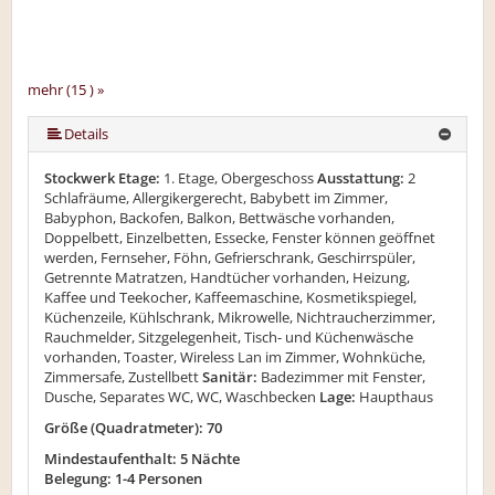
mehr (15 ) »
mehr (15 ) »
mehr (15 ) »
mehr (15 ) »
mehr (15 ) »
mehr (15 ) »
mehr (15 ) »
mehr (15 ) »
mehr (15 ) »
mehr (15 ) »
mehr (15 ) »
mehr (15 ) »
Details
Stockwerk Etage:
1. Etage, Obergeschoss
Ausstattung:
2
Schlafräume, Allergikergerecht, Babybett im Zimmer,
Babyphon, Backofen, Balkon, Bettwäsche vorhanden,
Doppelbett, Einzelbetten, Essecke, Fenster können geöffnet
werden, Fernseher, Föhn, Gefrierschrank, Geschirrspüler,
Getrennte Matratzen, Handtücher vorhanden, Heizung,
Kaffee und Teekocher, Kaffeemaschine, Kosmetikspiegel,
Küchenzeile, Kühlschrank, Mikrowelle, Nichtraucherzimmer,
Rauchmelder, Sitzgelegenheit, Tisch- und Küchenwäsche
vorhanden, Toaster, Wireless Lan im Zimmer, Wohnküche,
Zimmersafe, Zustellbett
Sanitär:
Badezimmer mit Fenster,
Dusche, Separates WC, WC, Waschbecken
Lage:
Haupthaus
Größe (Quadratmeter): 70
Mindestaufenthalt: 5 Nächte
Belegung: 1-4 Personen