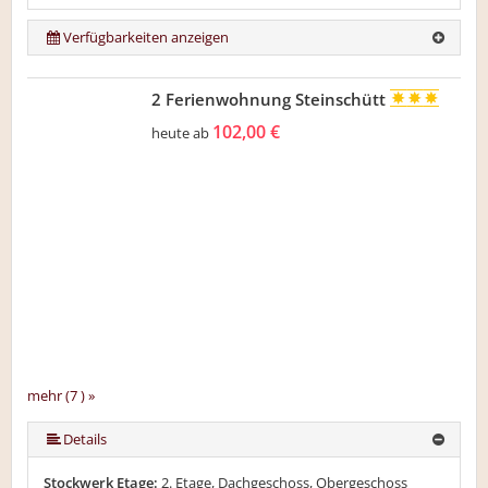
Verfügbarkeiten anzeigen
2 Ferienwohnung Steinschütt
102,00 €
heute ab
mehr (7 ) »
mehr (7 ) »
mehr (7 ) »
mehr (7 ) »
Details
Stockwerk Etage:
2. Etage, Dachgeschoss, Obergeschoss