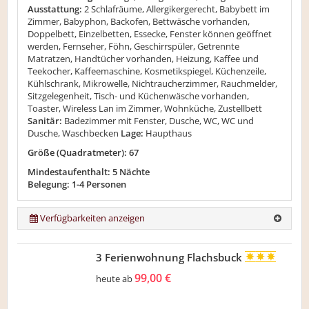
Ausstattung:
2 Schlafräume, Allergikergerecht, Babybett im
Zimmer, Babyphon, Backofen, Bettwäsche vorhanden,
Doppelbett, Einzelbetten, Essecke, Fenster können geöffnet
werden, Fernseher, Föhn, Geschirrspüler, Getrennte
Matratzen, Handtücher vorhanden, Heizung, Kaffee und
Teekocher, Kaffeemaschine, Kosmetikspiegel, Küchenzeile,
Kühlschrank, Mikrowelle, Nichtraucherzimmer, Rauchmelder,
Sitzgelegenheit, Tisch- und Küchenwäsche vorhanden,
Toaster, Wireless Lan im Zimmer, Wohnküche, Zustellbett
Sanitär:
Badezimmer mit Fenster, Dusche, WC, WC und
Dusche, Waschbecken
Lage:
Haupthaus
Größe (Quadratmeter): 67
Mindestaufenthalt: 5 Nächte
Belegung: 1-4 Personen
Verfügbarkeiten anzeigen
3 Ferienwohnung Flachsbuck
99,00 €
heute ab