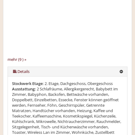
mehr (9 ) »
mehr (9 ) »
mehr (9 ) »
mehr (9 ) »
mehr (9 ) »
mehr (9 ) »
Details
Stockwerk Etage:
2. Etage, Dachgeschoss, Obergeschoss
Ausstattung:
2 Schlafräume, Allergikergerecht, Babybett im
Zimmer, Babyphon, Backofen, Bettwäsche vorhanden,
Doppelbett, Einzelbetten, Essecke, Fenster können geöffnet
werden, Fernseher, Föhn, Geschirrspüler, Getrennte
Matratzen, Handtücher vorhanden, Heizung, Kaffee und
Teekocher, Kaffeemaschine, Kosmetikspiegel, Küchenzeile,
Kühlschrank, Mikrowelle, Nichtraucherzimmer, Rauchmelder,
Sitzgelegenheit, Tisch- und Küchenwäsche vorhanden,
Toaster, Wireless Lan im Zimmer, Wohnküche, Zustellbett