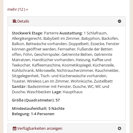
mehr (12 ) »
mehr (12 ) »
mehr (12 ) »
mehr (12 ) »
mehr (12 ) »
mehr (12 ) »
mehr (12 ) »
mehr (12 ) »
mehr (12 ) »
Details
Stockwerk Etage:
Parterre
Ausstattung:
1 Schlafraum,
Allergikergerecht, Babybett im Zimmer, Babyphon, Backofen,
Balkon, Bettwäsche vorhanden, Doppelbett, Essecke, Fenster
können geöffnet werden, Fernseher, Fußende der Betten
offen, Föhn, Geschirrspüler, Getrennte Betten, Getrennte
Matratzen, Handtücher vorhanden, Heizung, Kaffee und
Teekocher, Kaffeemaschine, Kosmetikspiegel, Küchenzeile,
Kühlschrank, Mikrowelle, Nichtraucherzimmer, Rauchmelder,
Sitzgelegenheit, Tisch- und Küchenwäsche vorhanden,
Toaster, Wireless Lan im Zimmer, Wohnküche, Zustellbett
Sanitär:
Badezimmer mit Fenster, Dusche, WC, WC und
Dusche, Waschbecken
Lage:
Haupthaus
Größe (Quadratmeter): 57
Mindestaufenthalt: 5 Nächte
Belegung: 1-4 Personen
Verfügbarkeiten anzeigen