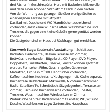
drei Fächern), Geschirrspüler, Herd mit Backofen, Mikrowelle
und dazu einen schönen Sitzplatz mit Blick in den Garten.
Von der Wohnung aus gelangen Sie über wenige Stufen zu
einer eigenen Terasse mit Sitzplatz.
Das Bad mit Dusche und WC (Handtücher ausreichend
vorhanden) lässt keine Wünsche offen. Waschmachine und
Trockner, die gegen eine kleine Gebühr gerne genützt werden
können.
Die Gastgeber sind im Haus bei Rückfragen gut erreichbar.
Stockwerk Etage:
Souterrain
Ausstattung:
1 Schlafraum,
Backofen, Bademantel, Balkon/Terrasse am Zimmer,
Bettwäsche vorhanden, Bügelbrett, CD-Player, DVD-Player,
Doppelbett, Einzelbetten, Essecke, Fenster können geöffnet
werden, Fernseher, Föhn, Geschirrspüler, Getrennte
Matratzen, Größe in m²: 80, Handtücher vorhanden,
Kaffeemaschine, Kochnische/Kochgelegenheit, Küche separat,
Küchenzeile, Kühlschrank, Mikrowelle, Nichtraucherzimmer,
Radio, Satelliten TV, Schreibtisch, Sitzgelegenheit, Terrasse am
Zimmer, Tisch- und Küchenwäsche vorhanden, Toaster,
Trockner, Waschmaschine, Wireless Lan im Zimmer,
Wohnküche
Sanitär:
Badezimmer mit Fenster, WC, WC und
Dusche, Waschbecken
Lage:
Gartenseite, Haupthaus