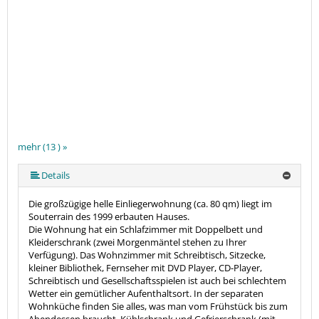
mehr (13 ) »
mehr (13 ) »
mehr (13 ) »
mehr (13 ) »
mehr (13 ) »
mehr (13 ) »
mehr (13 ) »
mehr (13 ) »
mehr (13 ) »
mehr (13 ) »
Details
Die großzügige helle Einliegerwohnung (ca. 80 qm) liegt im
Souterrain des 1999 erbauten Hauses.
Die Wohnung hat ein Schlafzimmer mit Doppelbett und
Kleiderschrank (zwei Morgenmäntel stehen zu Ihrer
Verfügung). Das Wohnzimmer mit Schreibtisch, Sitzecke,
kleiner Bibliothek, Fernseher mit DVD Player, CD-Player,
Schreibtisch und Gesellschaftsspielen ist auch bei schlechtem
Wetter ein gemütlicher Aufenthaltsort. In der separaten
Wohnküche finden Sie alles, was man vom Frühstück bis zum
Abendessen braucht, Kühlschrank und Gefrierschrank (mit