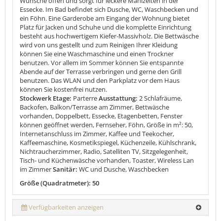
Wünsche offen und sorgt für leckere Mahlzeiten in der
Essecke. Im Bad befindet sich Dusche, WC, Waschbecken und
ein Föhn. Eine Garderobe am Eingang der Wohnung bietet
Platz für Jacken und Schuhe und die komplette Einrichtung
besteht aus hochwertigem Kiefer-Massivholz. Die Bettwäsche
wird von uns gestellt und zum Reinigen Ihrer Kleidung
können Sie eine Waschmaschine und einen Trockner
benutzen. Vor allem im Sommer können Sie entspannte
Abende auf der Terrasse verbringen und gerne den Grill
benutzen. Das WLAN und den Parkplatz vor dem Haus
können Sie kostenfrei nutzen.
Stockwerk Etage:
Parterre
Ausstattung:
2 Schlafräume,
Backofen, Balkon/Terrasse am Zimmer, Bettwäsche
vorhanden, Doppelbett, Essecke, Etagenbetten, Fenster
können geöffnet werden, Fernseher, Föhn, Größe in m²: 50,
Internetanschluss im Zimmer, Kaffee und Teekocher,
Kaffeemaschine, Kosmetikspiegel, Küchenzeile, Kühlschrank,
Nichtraucherzimmer, Radio, Satelliten TV, Sitzgelegenheit,
Tisch- und Küchenwäsche vorhanden, Toaster, Wireless Lan
im Zimmer
Sanitär:
WC und Dusche, Waschbecken
Größe (Quadratmeter): 50
Verfügbarkeiten anzeigen