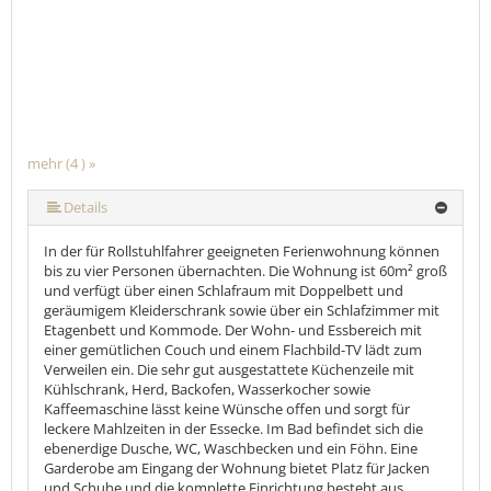
mehr (4 ) »
Details
In der für Rollstuhlfahrer geeigneten Ferienwohnung können
bis zu vier Personen übernachten. Die Wohnung ist 60m² groß
und verfügt über einen Schlafraum mit Doppelbett und
geräumigem Kleiderschrank sowie über ein Schlafzimmer mit
Etagenbett und Kommode. Der Wohn- und Essbereich mit
einer gemütlichen Couch und einem Flachbild-TV lädt zum
Verweilen ein. Die sehr gut ausgestattete Küchenzeile mit
Kühlschrank, Herd, Backofen, Wasserkocher sowie
Kaffeemaschine lässt keine Wünsche offen und sorgt für
leckere Mahlzeiten in der Essecke. Im Bad befindet sich die
ebenerdige Dusche, WC, Waschbecken und ein Föhn. Eine
Garderobe am Eingang der Wohnung bietet Platz für Jacken
und Schuhe und die komplette Einrichtung besteht aus