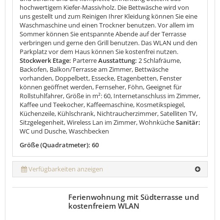
hochwertigem Kiefer-Massivholz. Die Bettwäsche wird von
uns gestellt und zum Reinigen Ihrer Kleidung können Sie eine
Waschmaschine und einen Trockner benutzen. Vor allem im
Sommer können Sie entspannte Abende auf der Terrasse
verbringen und gerne den Grill benutzen. Das WLAN und den
Parkplatz vor dem Haus können Sie kostenfrei nutzen.
Stockwerk Etage:
Parterre
Ausstattung:
2 Schlafräume,
Backofen, Balkon/Terrasse am Zimmer, Bettwäsche
vorhanden, Doppelbett, Essecke, Etagenbetten, Fenster
können geöffnet werden, Fernseher, Föhn, Geeignet für
Rollstuhlfahrer, Größe in m²: 60, Internetanschluss im Zimmer,
Kaffee und Teekocher, Kaffeemaschine, Kosmetikspiegel,
Küchenzeile, Kühlschrank, Nichtraucherzimmer, Satelliten TV,
Sitzgelegenheit, Wireless Lan im Zimmer, Wohnküche
Sanitär:
WC und Dusche, Waschbecken
Größe (Quadratmeter): 60
Verfügbarkeiten anzeigen
Ferienwohnung mit Südterrasse und
kostenfreiem WLAN