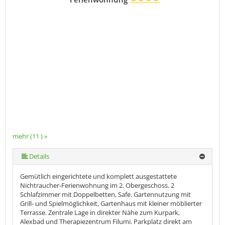
mehr (11 ) »
mehr (11 ) »
mehr (11 ) »
mehr (11 ) »
mehr (11 ) »
mehr (11 ) »
mehr (11 ) »
mehr (11 ) »
Details
Gemütlich eingerichtete und komplett ausgestattete
Nichtraucher-Ferienwohnung im 2. Obergeschoss. 2
Schlafzimmer mit Doppelbetten, Safe. Gartennutzung mit
Grill- und Spielmöglichkeit, Gartenhaus mit kleiner möblierter
Terrasse. Zentrale Lage in direkter Nähe zum Kurpark,
Alexbad und Therapiezentrum Filumi. Parkplatz direkt am