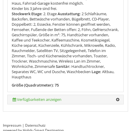
Haus, Fahrrad-Garage kostenfrei möglich.
Kinder bis 3 Jahre sind frei.
Stockwerk Etage:
2. Etage
Ausstattung:
2 Schlafräume,
Backofen, Bettwäsche vorhanden, Bügelbrett, CD-Player,
Doppelbett: 2, Essecke, Fenster können geöffnet werden,
Fernseher, Fußende der Betten offen: 2, Föhn, Gefrierschrank,
Geschirrspüler, Größe in m²: 75, Handtücher vorhanden,
Kaffee und Teekocher, Kaffeemaschine, Kosmetikspiegel,
Küche separat, Küchenzeile, Kühlschrank, Mikrowelle, Radio,
Rauchmelder, Satelliten TV, Sitzgelegenheit, Telefon im
Zimmer, Tisch- und Küchenwäsche vorhanden, Toaster,
Trockner, Waschmaschine, Wireless Lan im Zimmer,
Wohnküche, Zimmersafe
Sanitär:
Handtuchtrockner,
Separates WC, WC und Dusche, Waschbecken
Lage:
Altbau,
Haupthaus
Größe (Quadratmeter): 75
Verfügbarkeiten anzeigen
Impressum
|
Datenschutz
powered by Holidu Smart Destination