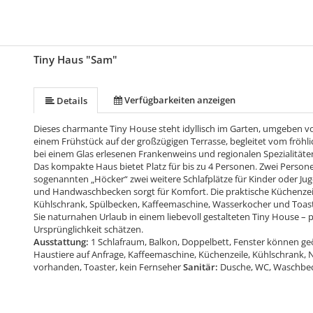
Tiny Haus "Sam"
Verfügbarkeiten anzeigen
Details
Dieses charmante Tiny House steht idyllisch im Garten, umgeben 
einem Frühstück auf der großzügigen Terrasse, begleitet vom fröhl
bei einem Glas erlesenen Frankenweins und regionalen Spezialitäte
Das kompakte Haus bietet Platz für bis zu 4 Personen. Zwei Perso
sogenannten „Höcker“ zwei weitere Schlafplätze für Kinder oder Ju
und Handwaschbecken sorgt für Komfort. Die praktische Küchenzeile
Kühlschrank, Spülbecken, Kaffeemaschine, Wasserkocher und Toaster
Sie naturnahen Urlaub in einem liebevoll gestalteten Tiny House – 
Ursprünglichkeit schätzen.
Ausstattung:
1 Schlafraum, Balkon, Doppelbett, Fenster können ge
Haustiere auf Anfrage, Kaffeemaschine, Küchenzeile, Kühlschrank,
vorhanden, Toaster, kein Fernseher
Sanitär:
Dusche, WC, Waschbe