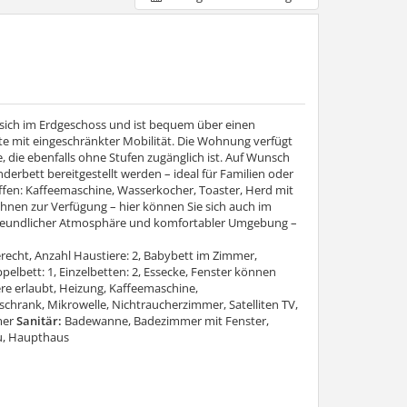
sich im Erdgeschoss und ist bequem über einen
te mit eingeschränkter Mobilität. Die Wohnung verfügt
, die ebenfalls ohne Stufen zugänglich ist. Auf Wunsch
nderbett bereitgestellt werden – ideal für Familien oder
ffen: Kaffeemaschine, Wasserkocher, Toaster, Herd mit
Ihnen zur Verfügung – hier können Sie sich auch im
 freundlicher Atmosphäre und komfortabler Umgebung –
erecht, Anzahl Haustiere: 2, Babybett im Zimmer,
lbett: 1, Einzelbetten: 2, Essecke, Fenster können
e erlaubt, Heizung, Kaffeemaschine,
chrank, Mikrowelle, Nichtraucherzimmer, Satelliten TV,
mer
Sanitär:
Badewanne, Badezimmer mit Fenster,
u, Haupthaus