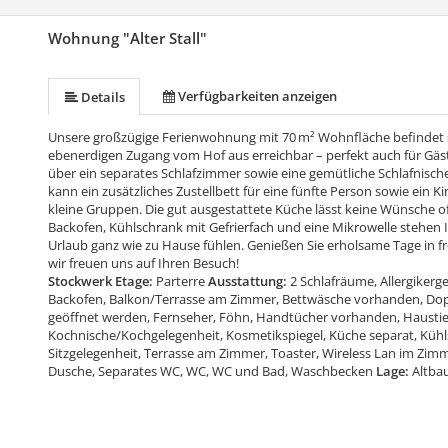
Wohnung "Alter Stall"
Verfügbarkeiten anzeigen
Details
Unsere großzügige Ferienwohnung mit 70 m² Wohnfläche befindet 
ebenerdigen Zugang vom Hof aus erreichbar – perfekt auch für Gäs
über ein separates Schlafzimmer sowie eine gemütliche Schlafnische
kann ein zusätzliches Zustellbett für eine fünfte Person sowie ein Ki
kleine Gruppen. Die gut ausgestattete Küche lässt keine Wünsche o
Backofen, Kühlschrank mit Gefrierfach und eine Mikrowelle stehen 
Urlaub ganz wie zu Hause fühlen. Genießen Sie erholsame Tage in
wir freuen uns auf Ihren Besuch!
Stockwerk Etage:
Parterre
Ausstattung:
2 Schlafräume, Allergikerg
Backofen, Balkon/Terrasse am Zimmer, Bettwäsche vorhanden, Doppe
geöffnet werden, Fernseher, Föhn, Handtücher vorhanden, Haustier
Kochnische/Kochgelegenheit, Kosmetikspiegel, Küche separat, Kühls
Sitzgelegenheit, Terrasse am Zimmer, Toaster, Wireless Lan im Zim
Dusche, Separates WC, WC, WC und Bad, Waschbecken
Lage:
Altba