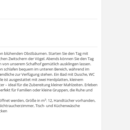
von blühenden Obstbäumen. Starten Sie den Tag mit
ichen Zwitschern der Vögel. Abends können Sie den Tag
n von unserem Schafhof gemütlich ausklingen lassen.
nen schlafen bequem im unteren Bereich, während im
gendliche zur Verfügung stehen. Ein Bad mit Dusche, WC
 ist ausgestattet mit zwei Herdplatten, kleinem
 – ideal für die Zubereitung kleiner Mahlzeiten. Erleben
perfekt für Familien oder kleine Gruppen, die Ruhe und
öffnet werden, Größe in m²: 12, Handtücher vorhanden,
 Nichtraucherzimmer, Tisch- und Küchenwäsche
cken