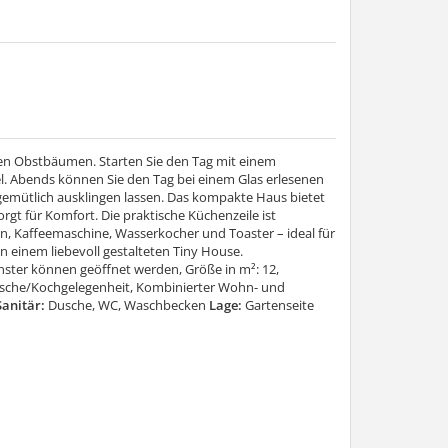
den Obstbäumen. Starten Sie den Tag mit einem
l. Abends können Sie den Tag bei einem Glas erlesenen
emütlich ausklingen lassen. Das kompakte Haus bietet
t für Komfort. Die praktische Küchenzeile ist
n, Kaffeemaschine, Wasserkocher und Toaster – ideal für
n einem liebevoll gestalteten Tiny House.
ster können geöffnet werden, Größe in m²: 12,
ische/Kochgelegenheit, Kombinierter Wohn- und
anitär:
Dusche, WC, Waschbecken
Lage:
Gartenseite