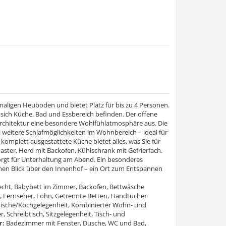
aligen Heuboden und bietet Platz für bis zu 4 Personen.
sich Küche, Bad und Essbereich befinden. Der offene
architektur eine besondere Wohlfühlatmosphäre aus. Die
 weitere Schlafmöglichkeiten im Wohnbereich – ideal für
 komplett ausgestattete Küche bietet alles, was Sie für
ster, Herd mit Backofen, Kühlschrank mit Gefrierfach.
orgt für Unterhaltung am Abend. Ein besonderes
en Blick über den Innenhof – ein Ort zum Entspannen
recht, Babybett im Zimmer, Backofen, Bettwäsche
, Fernseher, Föhn, Getrennte Betten, Handtücher
nische/Kochgelegenheit, Kombinierter Wohn- und
, Schreibtisch, Sitzgelegenheit, Tisch- und
r:
Badezimmer mit Fenster, Dusche, WC und Bad,