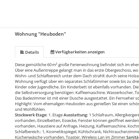
Wohnung "Heuboden"
Verfügbarkeiten anzeigen
Details
Diese gemütliche 60 m² große Ferienwohnung befindet sich im ehem
Über eine Außentreppe gelangt man in das erste Obergeschoss, wo 
Wohn- und Schlafbereich unter dem Dach strahlt durch seine Holz
Wohnung verfügt über ein separates Schlafzimmer sowie bis zu drei
Kinder oder Jugendliche. Ein Kinderbett ist ebenfalls vorhanden. Die
die Selbstversorgung benötigen: Kaffeemaschine, Wasserkocher, Toa
Das Badezimmer ist mit einer Dusche ausgestattet. Ein Fernseher s
Highlight: Vom ehemaligen Heuboden aus genießen Sie einen schön
und Wohlfühlen.
Stockwerk Etage:
1. Etage
Ausstattung:
1 Schlafraum, Allergikerge
vorhanden, Einzelbetten, Essecke, Fenster können geöffnet werden
vorhanden, Haustiere auf Anfrage, Heizung, Kaffeemaschine, Koch
Schlafbereich.: 1, Kosmetikspiegel, Kühlschrank, Nichtraucherzimmer
Küchenwäsche vorhanden, Toaster, Wireless Lan im Zimmer
Sanitä