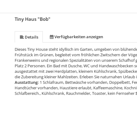
Tiny Haus "Bob"
Verfügbarkeiten anzeigen
Details
Dieses Tiny House steht idyllisch im Garten, umgeben von blühen
Frühstück im Grünen, begleitet vom fröhlichen Zwitschern der Vöge
Frankenweins und regionalen Spezialitäten von unserem Schafhof g
Platz 2 Personen. Ein Bad mit Dusche, WC und Handwaschbecken sorg
ausgestattet mit zwei Herdplatten, kleinem Kühlschrank, Spülbecke
die Zubereitung kleiner Mahlzeiten. Erleben Sie naturnahen Urlaub i
Ausstattung:
1 Schlafraum, Bettwäsche vorhanden, Doppelbett, Fen
Handtücher vorhanden, Haustiere erlaubt, Kaffeemaschine, Kochn
Schlafbereich., Kühlschrank, Rauchmelder, Toaster, kein Fernseher
S