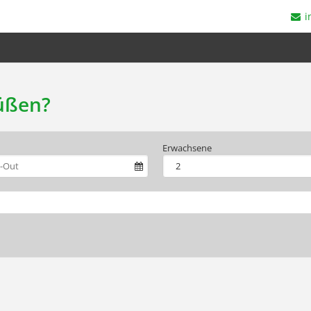
i
üßen?
Erwachsene