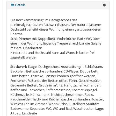
Details
Die Kornkammer liegt im Dachgeschoss des
denkmalgeschützten Fachwerkhauses. Der naturbelassene
Dachstuhl verleiht dieser Wohnung einen ganz besonderen
Charme.
Schlafzimmer mit Doppelbett, Wohnküche, Bad / WC, über
eine in der Wohnung liegende Treppe erreichbar die Galerie
mit drei Einzelbetten
Kinderbett und Hochstuhl kann auf Wunsch kostenfrei
zugestellt werden
Stockwerk Etage:
Dachgeschoss
Ausstattung:
1 Schlafraum,
Backofen, Bettwäsche vorhanden, CD-Player, Doppelbett,
Einzelbetten, Essecke, Fenster können geöffnet werden,
Fernseher, Fußende der Betten offen, Föhn, Geschirrspüler,
Getrennte Betten, Größe in m²: 42, Handtücher vorhanden,
Kaffee und Teekocher, Kaffeemaschine, Kosmetikspiegel,
Küchenzeile, Kühlschrank, Nichtraucherzimmer, Radio,
Rauchmelder, Tisch- und Küchenwäsche vorhanden, Toaster,
Wireless Lan im Zimmer, Wohnküche, Zustellbett
Sanitär:
Badewanne, Separates WC, WC und Bad, Waschbecken
Lage:
Altbau, Landseite