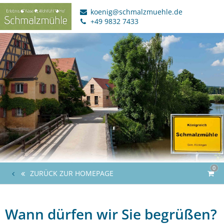
koenig@schmalzmuehle.de
+49 9832 7433
0
ZURÜCK ZUR HOMEPAGE
Wann dürfen wir Sie begrüßen?