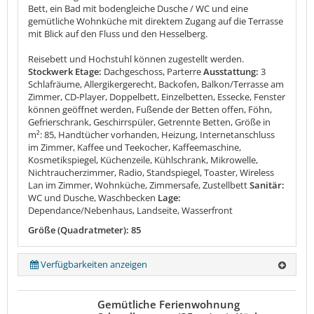
Bett, ein Bad mit bodengleiche Dusche / WC und eine
gemütliche Wohnküche mit direktem Zugang auf die Terrasse
mit Blick auf den Fluss und den Hesselberg.
Reisebett und Hochstuhl können zugestellt werden.
Stockwerk Etage:
Dachgeschoss, Parterre
Ausstattung:
3
Schlafräume, Allergikergerecht, Backofen, Balkon/Terrasse am
Zimmer, CD-Player, Doppelbett, Einzelbetten, Essecke, Fenster
können geöffnet werden, Fußende der Betten offen, Föhn,
Gefrierschrank, Geschirrspüler, Getrennte Betten, Größe in
m²: 85, Handtücher vorhanden, Heizung, Internetanschluss
im Zimmer, Kaffee und Teekocher, Kaffeemaschine,
Kosmetikspiegel, Küchenzeile, Kühlschrank, Mikrowelle,
Nichtraucherzimmer, Radio, Standspiegel, Toaster, Wireless
Lan im Zimmer, Wohnküche, Zimmersafe, Zustellbett
Sanitär:
WC und Dusche, Waschbecken
Lage:
Dependance/Nebenhaus, Landseite, Wasserfront
Größe (Quadratmeter): 85
Verfügbarkeiten anzeigen
Gemütliche Ferienwohnung