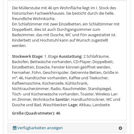
Die Müllerstube mit 46 qm Wohnfläche liegt im I. Stock des
historischen Fachwerkhauses. Sie besticht durch die helle,
freundliche Wohnküche.
Ein Schlafzimmer mit zwei Einzelbetten, ein Schlafzimmer mit
Doppelbett, dies ist auch Durchgangszimmer zum
Badezimmer, das mit Dusche, WC und Fön ausgestattet ist.
Kinderbett und Hochstuhl kann auf Wunsch zugestellt
werden.
Stockwerk Etage:
1. Etage
Ausstattung:
2 Schlafräume,
Backofen, Bettwäsche vorhanden, CD-Player, Doppelbett,
Einzelbetten, Essecke, Fenster können geöffnet werden,
Fernseher, Föhn, Geschirrspüler, Getrennte Betten, Größe in
m²: 46, Handtücher vorhanden, Kaffee und Teekocher,
Kaffeemaschine, Küchenzeile, Kühlschrank,
Nichtraucherzimmer, Radio, Rauchmelder, Standspiegel,
Tisch- und Küchenwäsche vorhanden, Toaster, Wireless Lan
im Zimmer, Wohnküche
Sanitär:
Handtuchtrockner, WC und
Dusche und Bad, Waschbecken
Lage:
Altbau, Landseite
Größe (Quadratmeter): 46
Verfügbarkeiten anzeigen