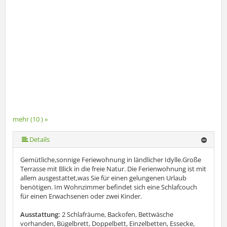
mehr (10 ) »
mehr (10 ) »
mehr (10 ) »
mehr (10 ) »
mehr (10 ) »
mehr (10 ) »
mehr (10 ) »
Details
Gemütliche,sonnige Feriewohnung in ländlicher Idylle.Große
Terrasse mit Blick in die freie Natur. Die Ferienwohnung ist mit
allem ausgestattet,was Sie für einen gelungenen Urlaub
benötigen. Im Wohnzimmer befindet sich eine Schlafcouch
für einen Erwachsenen oder zwei Kinder.
Ausstattung:
2 Schlafräume, Backofen, Bettwäsche
vorhanden, Bügelbrett, Doppelbett, Einzelbetten, Essecke,