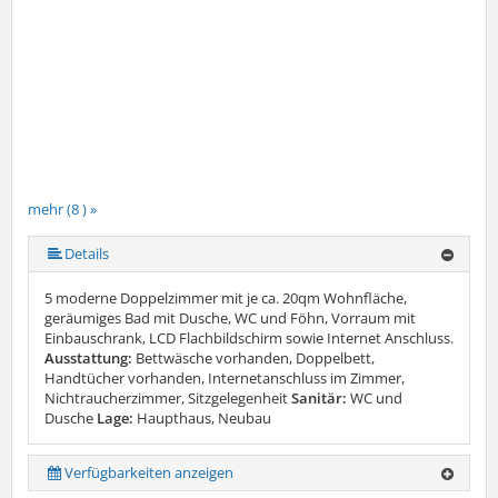
mehr (8 ) »
mehr (8 ) »
mehr (8 ) »
mehr (8 ) »
mehr (8 ) »
Details
5 moderne Doppelzimmer mit je ca. 20qm Wohnfläche,
geräumiges Bad mit Dusche, WC und Föhn, Vorraum mit
Einbauschrank, LCD Flachbildschirm sowie Internet Anschluss.
Ausstattung:
Bettwäsche vorhanden, Doppelbett,
Handtücher vorhanden, Internetanschluss im Zimmer,
Nichtraucherzimmer, Sitzgelegenheit
Sanitär:
WC und
Dusche
Lage:
Haupthaus, Neubau
Verfügbarkeiten anzeigen