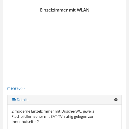
Einzelzimmer mit WLAN
mehr (6 ) »
mehr (6 ) »
mehr (6 ) »
Details
2 moderne Einzelzimmer mit Dusche/WC, jeweils
Flachbildfernseher mit SAT-TV, ruhig gelegen zur
Innenhofseite. ?